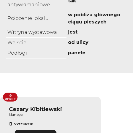
tak
antywłamaniowe
w pobliżu głównego
Położenie lokalu
ciągu pieszych
jest
Witryna wystawowa
od ulicy
Wejście
panele
Podłogi
9
OFERT
Cezary Kibitlewski
Manager
537396210