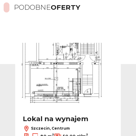
PODOBNE
OFERTY
Dodaj do ulubionych
Dodaj do ulub
Lokal na wynajem
L
Szczecin, Centrum
2
2