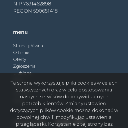
NIP 7691462898
REGON 590651418
menu
Strona główna
O firmie
Oferty
Zgłoszenia
Ulubione
Blog
Ta strona wykorzystuje pliki cookies w celach
Partnerzy
statystycznych oraz w celu dostosowania
Kontakt
naszych serwisów do indywidualnych
Rodo
potrzeb klientów. Zmiany ustawień
dotyczących plików cookie można dokonać w
dowolnej chwili modyfikując ustawienia
Facebook
Facebook
Facebook
Facebook
Facebook
Facebook
Facebook
social media
przeglądarki. Korzystanie z tej strony bez