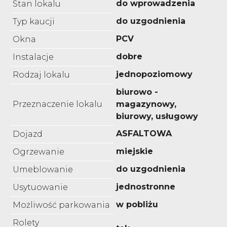
do wprowadzenia
Stan lokalu
do uzgodnienia
Typ kaucji
PCV
Okna
dobre
Instalacje
jednopoziomowy
Rodzaj lokalu
biurowo -
Przeznaczenie lokalu
magazynowy,
biurowy, usługowy
ASFALTOWA
Dojazd
miejskie
Ogrzewanie
do uzgodnienia
Umeblowanie
jednostronne
Usytuowanie
w pobliżu
Możliwość parkowania
Rolety