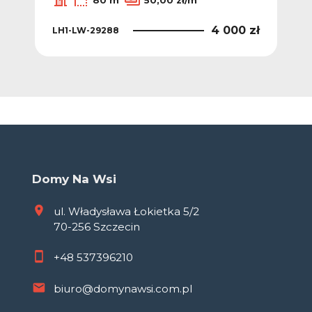
80 m
50,00 zł/m
0 zł
4 000 zł
LH1-LW-29288
LH1
Domy Na Wsi
ul. Władysława Łokietka 5/2
70-256 Szczecin
+48
537396210
biuro@domynawsi.com.pl