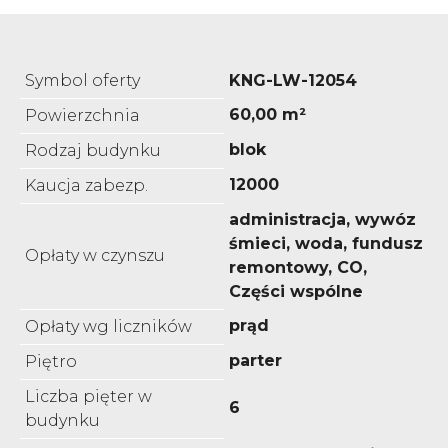
Symbol oferty
KNG-LW-12054
60,00 m²
Powierzchnia
blok
Rodzaj budynku
12000
Kaucja zabezp.
administracja, wywóz
śmieci, woda, fundusz
Opłaty w czynszu
remontowy, CO,
Części wspólne
prąd
Opłaty wg liczników
parter
Piętro
Liczba pięter w
6
budynku