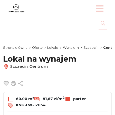
Strona główna
Oferty
Lokale
Wynajem
Szczecin
Centr
Lokal na wynajem
Szczecin, Centrum
Dodaj do ulubionych
Drukuj
Udostępnij
2
60.00 m²
81,67 zł/m
parter
KNG-LW-12054