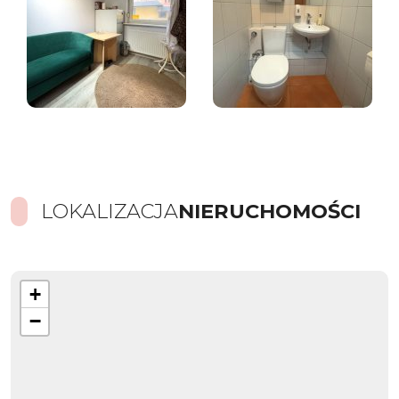
LOKALIZACJA
NIERUCHOMOŚCI
+
−