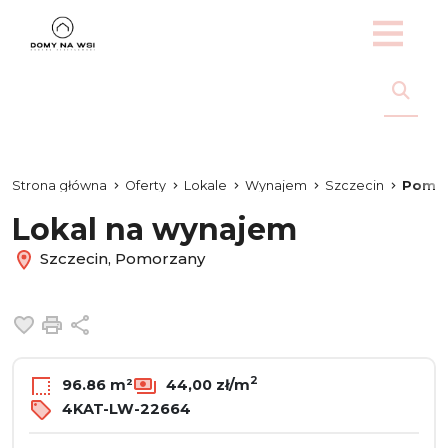
Strona główna
Oferty
Lokale
Wynajem
Szczecin
Pomo
Lokal na wynajem
Szczecin, Pomorzany
Dodaj do ulubionych
Drukuj
Udostępnij
2
96.86 m²
44,00 zł/m
4KAT-LW-22664