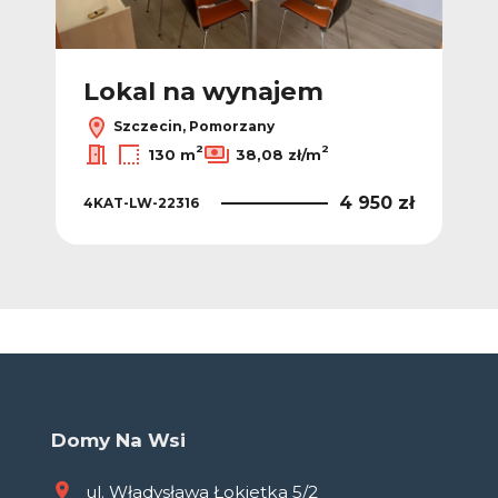
Lokal na wynajem
Szczecin, Pomorzany
2
2
130 m
38,08 zł/m
4 950 zł
4KAT-LW-22316
Domy Na Wsi
ul. Władysława Łokietka 5/2