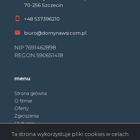
70-256 Szczecin
+48
537396210
biuro@domynawsi.com.pl
NIP 7691462898
REGON 590651418
menu
Strona główna
O firmie
Oferty
Zgłoszenia
Ulubione
Blog
Ta strona wykorzystuje pliki cookies w celach
Partnerzy