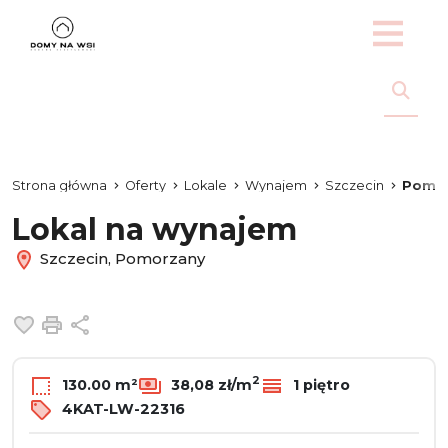
Strona główna
Oferty
Lokale
Wynajem
Szczecin
Pomo
Lokal na wynajem
Szczecin, Pomorzany
Dodaj do ulubionych
Drukuj
Udostępnij
2
130.00 m²
38,08 zł/m
1 piętro
4KAT-LW-22316