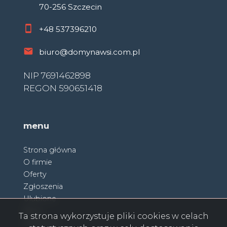
70-256 Szczecin
+48
537396210
biuro@domynawsi.com.pl
NIP 7691462898
REGON 590651418
menu
Strona główna
O firmie
Oferty
Zgłoszenia
Ulubione
Blog
Ta strona wykorzystuje pliki cookies w celach
Partnerzy