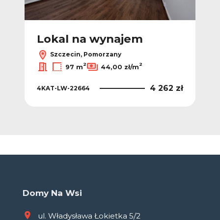
Lokal na wynajem
Szczecin, Pomorzany
2
2
97 m
44,00 zł/m
4 262 zł
4KAT-LW-22664
Domy Na Wsi
ul. Władysława Łokietka 5/2