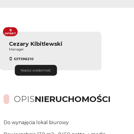
9
OFERT
Cezary Kibitlewski
Manager
537396210
Napisz wiadomość
OPIS
NIERUCHOMOŚCI
Do wynajęcia lokal biurowy