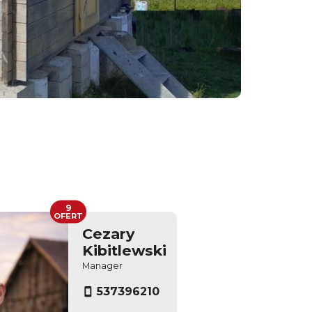
9
OFERT
Cezary
Kibitlewski
Manager
537396210