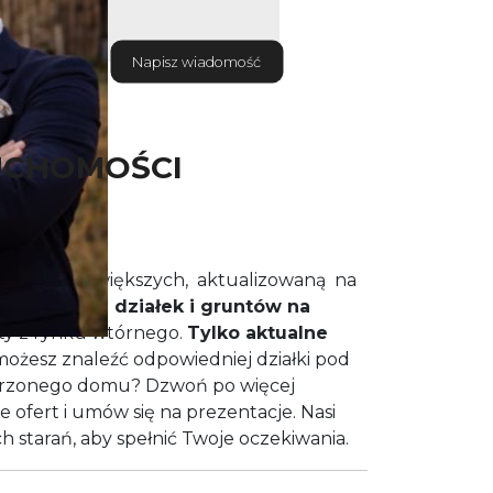
Napisz wiadomość
UCHOMOŚCI
edną z największych, aktualizowaną na
dotyczących
działek i gruntów na
nty z rynku wtórnego.
Tylko aktualne
 możesz znaleźć odpowiedniej działki pod
zonego domu? Dzwoń po więcej
 ofert i umów się na prezentacje. Nasi
h starań, aby spełnić Twoje oczekiwania.