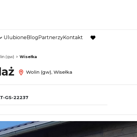
Ulubione
Blog
Partnerzy
Kontakt
favorite
in (gw)
Wisełka
daż
Wolin (gw), Wisełka
T-GS-22237