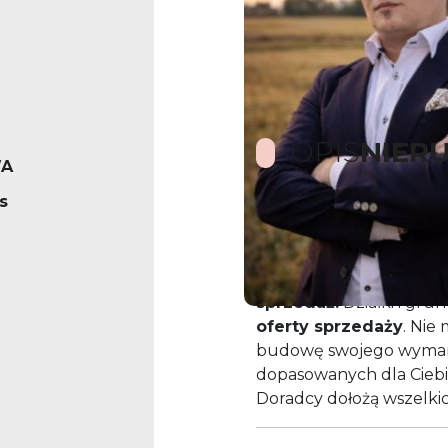
OPIS
NIER
A
as
Proponujemy Państwu j
bieżąco bazę danych 
sprzedaż.
Działki i gru
oferty sprzedaży
. Nie
budowę swojego wymar
dopasowanych dla Ciebie
Doradcy dołożą wszelkic