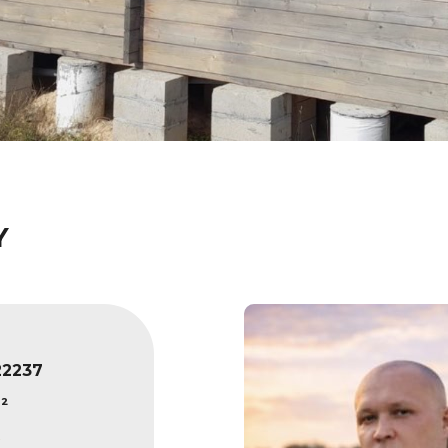
Y
22237
²