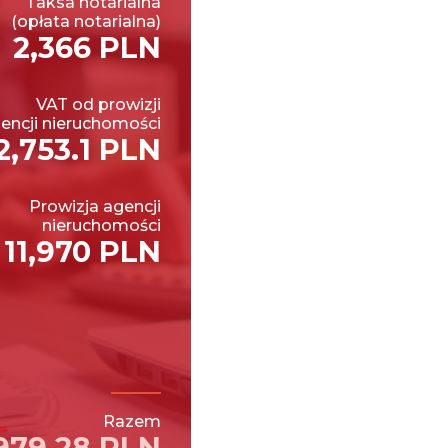
Taksa notarialna
(opłata notarialna)
2,366 PLN
VAT od prowizji
encji nieruchomości
2,753.1 PLN
Prowizja agencji
nieruchomości
11,970 PLN
Razem
979.28 PLN