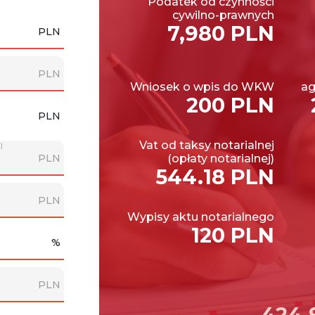
Podatek od czynności
cywilno-prawnych
7,980 PLN
PLN
PLN
Wniosek o wpis do WKW
ag
200 PLN
PLN
Vat od taksy notarialnej
)
PLN
(opłaty notarialnej)
544.18 PLN
PLN
Wypisy aktu notarialnego
120 PLN
%
PLN
424,