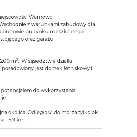
miejscowości Warnowo
 Wschodnie z warunkami zabudowy dla
 na budowie budynku mieszkalnego
stojącego oraz garażu
2
 1200 m
. W sąsiedztwie działki
 posadowiony jest domek letniskowy i
potencjałem do wykorzystania.
je.
jna okolica. Odległość do morza tylko ok
i - 5,9 km.