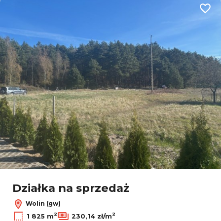
Dodaj
Leaflet
|
© OpenMapTiles
© OpenStreetMap contributors
Działka na sprzedaż
Wolin (gw)
2
2
1 825 m
230,14 zł/m