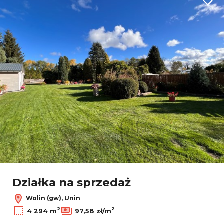
Dodaj
Działka na sprzedaż
Wolin (gw), Unin
2
2
4 294 m
97,58 zł/m