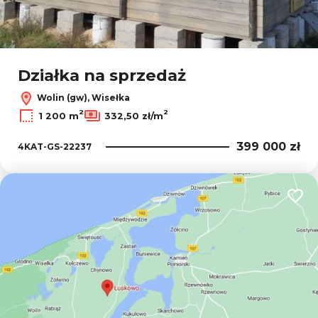
Działka na sprzedaż
Wolin (gw), Wisełka
2
2
1 200 m
332,50 zł/m
399 000 zł
4KAT-GS-22237
Dodaj