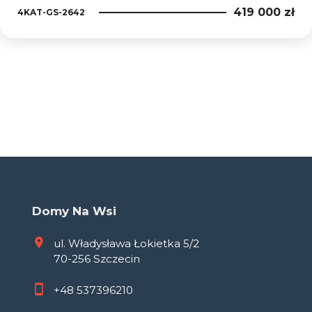
419 000 zł
4KAT-GS-2642
Domy Na Wsi
ul. Władysława Łokietka 5/2
70-256 Szczecin
+48
537396210