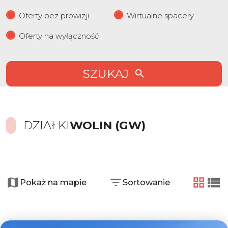
Oferty bez prowizji
Wirtualne spacery
Oferty na wyłączność
SZUKAJ
DZIAŁKI
WOLIN (GW)
+
−
Pokaż na mapie
Sortowanie
tabela
list