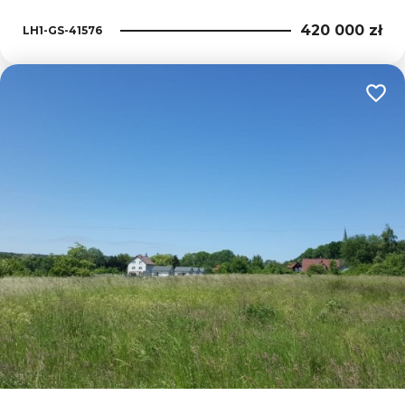
420 000 zł
LH1-GS-41576
Dodaj