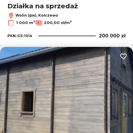
Działka na sprzedaż
Wolin (gw), Kołczewo
2
2
1 000 m
200,00 zł/m
200 000 zł
PKN-GS-1014
Dodaj