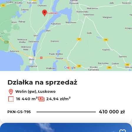
Działka na sprzedaż
Wolin (gw), Łuskowo
2
2
16 440 m
24,94 zł/m
410 000 zł
PKN-GS-795