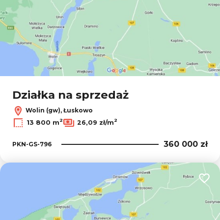
Działka na sprzedaż
Wolin (gw), Łuskowo
2
2
13 800 m
26,09 zł/m
360 000 zł
PKN-GS-796
Dodaj