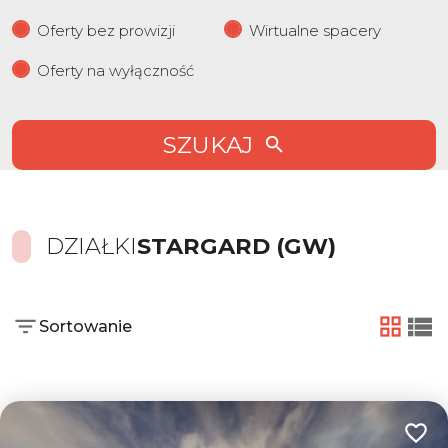
Oferty bez prowizji
Wirtualne spacery
Oferty na wyłączność
SZUKAJ
DZIAŁKI
STARGARD (GW)
Sortowanie
tabela
list
Dodaj