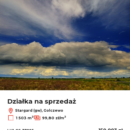
Działka na sprzedaż
Stargard (gw), Golczewo
2
2
1 503 m
99,80 zł/m