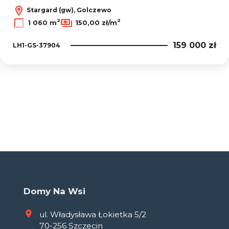
Stargard (gw), Golczewo
2
2
1 060 m
150,00 zł/m
159 000 zł
LH1-GS-37904
Domy Na Wsi
ul. Władysława Łokietka 5/2
70-256 Szczecin