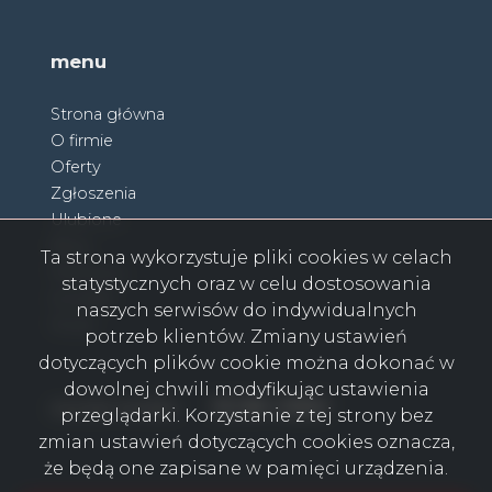
menu
Strona główna
O firmie
Oferty
Zgłoszenia
Ulubione
Blog
Ta strona wykorzystuje pliki cookies w celach
Partnerzy
statystycznych oraz w celu dostosowania
Kontakt
naszych serwisów do indywidualnych
Rodo
potrzeb klientów. Zmiany ustawień
dotyczących plików cookie można dokonać w
dowolnej chwili modyfikując ustawienia
Facebook
Facebook
Facebook
Facebook
Facebook
Facebook
Facebook
social media
przeglądarki. Korzystanie z tej strony bez
zmian ustawień dotyczących cookies oznacza,
że będą one zapisane w pamięci urządzenia.