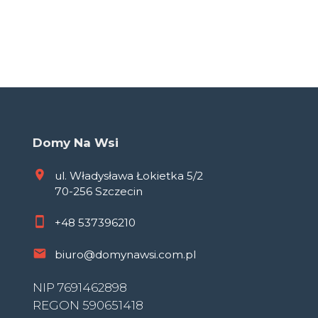
Domy Na Wsi
ul. Władysława Łokietka 5/2
70-256 Szczecin
+48
537396210
biuro@domynawsi.com.pl
NIP 7691462898
REGON 590651418