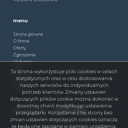
menu
Strona główna
O firmie
Oferty
Zgłoszenia
Ulubione
Blog
Ta strona wykorzystuje pliki cookies w celach
Partnerzy
statystycznych oraz w celu dostosowania
Kontakt
naszych serwisów do indywidualnych
Rodo
potrzeb klientów. Zmiany ustawień
dotyczących plików cookie można dokonać w
dowolnej chwili modyfikując ustawienia
Facebook
Facebook
Facebook
Facebook
Facebook
Facebook
Facebook
social media
przeglądarki. Korzystanie z tej strony bez
zmian ustawień dotyczących cookies oznacza,
że będą one zapisane w pamięci urządzenia.