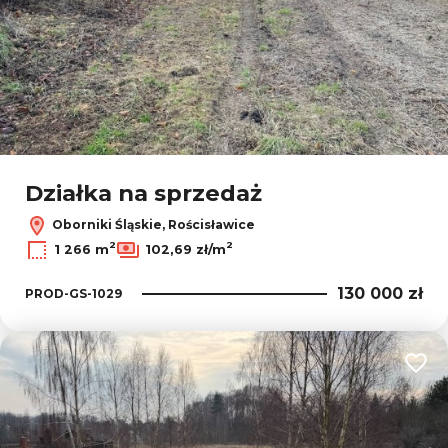
Działka na sprzedaż
Oborniki Śląskie, Rościsławice
2
2
1 266 m
102,69 zł/m
130 000 zł
PROD-GS-1029
Dodaj