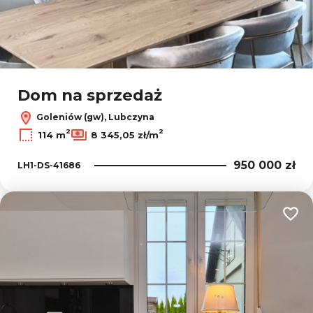
Dom na sprzedaż
Goleniów (gw), Lubczyna
2
2
114 m
8 345,05 zł/m
950 000 zł
LH1-DS-41686
Dodaj