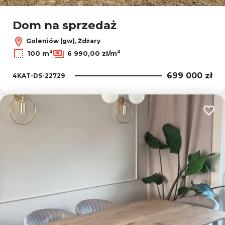
Dom na sprzedaż
Goleniów (gw), Żdżary
2
2
100 m
6 990,00 zł/m
699 000 zł
4KAT-DS-22729
Dodaj