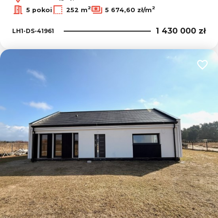
2
2
5 pokoi
252 m
5 674,60 zł/m
1 430 000 zł
LH1-DS-41961
Dodaj