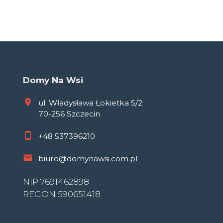
Domy Na Wsi
ul. Władysława Łokietka 5/2
70-256 Szczecin
+48
537396210
biuro@domynawsi.com.pl
NIP 7691462898
REGON 590651418