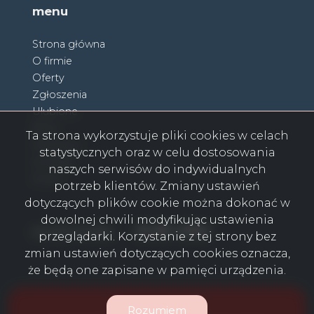
menu
Strona główna
O firmie
Oferty
Zgłoszenia
Ulubione
Blog
Ta strona wykorzystuje pliki cookies w celach
Partnerzy
statystycznych oraz w celu dostosowania
Kontakt
naszych serwisów do indywidualnych
Rodo
potrzeb klientów. Zmiany ustawień
dotyczących plików cookie można dokonać w
dowolnej chwili modyfikując ustawienia
Facebook
Facebook
Facebook
Facebook
Facebook
Facebook
Facebook
social media
przeglądarki. Korzystanie z tej strony bez
zmian ustawień dotyczących cookies oznacza,
że będą one zapisane w pamięci urządzenia.
Domy Na Wsi © 2026
Rozumiem