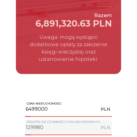
Razem
6,891,320.63 PLN
Uwaga: mogą wystąpić
dodatkowe opłaty za założenie
księgi wieczystej oraz
ustanowienie hipoteki.
CENA NIERUCHOMOŚCI
PLN
PODATEK OD CZYNNOŚCI CYWILNO-PRAWNYCH
PLN