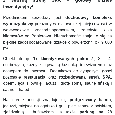
inwestycyjny!
Przedmiotem sprzedaży jest
dochodowy kompleks
wypoczynkowy
położony w malowniczej miejscowości w
województwie zachodniopomorskim, zaledwie kilka
kilometrów od Pobierowa. Nieruchomość znajduje się na
pięknie zagospodarowanej działce o powierzchni ok. 9 800
m².
Obiekt oferuje
17 klimatyzowanych pokoi
2-, 3- i 4-
osobowych, każdy z prywatną łazienką, telewizorem oraz
dostępem do internetu. Dodatkowo do dyspozycji gości
pozostaje
restauracja
oraz
rozbudowana strefa SPA
,
obejmująca siłownię, jacuzzi, grotę solną, saunę fińską i
saunę Infrared.
Na terenie posesji znajduje się
podgrzewany basen
,
jacuzzi, miejsce na ognisko i grill, plac zabaw z boiskiem,
zjeżdżalnią i huśtawkami, a także
parking na 28