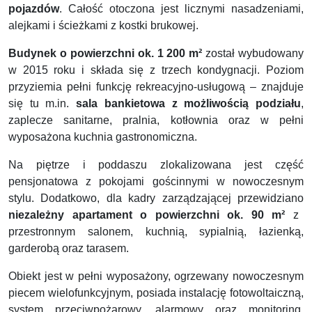
pojazdów
. Całość otoczona jest licznymi nasadzeniami,
alejkami i ścieżkami z kostki brukowej.
Budynek o powierzchni ok. 1 200 m²
został wybudowany
w 2015 roku i składa się z trzech kondygnacji. Poziom
przyziemia pełni funkcję rekreacyjno-usługową – znajduje
się tu m.in.
sala bankietowa z możliwością podziału
,
zaplecze sanitarne, pralnia, kotłownia oraz w pełni
wyposażona kuchnia gastronomiczna.
Na piętrze i poddaszu zlokalizowana jest część
pensjonatowa z pokojami gościnnymi w nowoczesnym
stylu. Dodatkowo, dla kadry zarządzającej przewidziano
niezależny apartamen
t o powierzchni ok. 90 m²
z
przestronnym salonem, kuchnią, sypialnią, łazienką,
garderobą oraz tarasem.
Obiekt jest w pełni wyposażony, ogrzewany nowoczesnym
piecem wielofunkcyjnym, posiada instalację fotowoltaiczną,
system przeciwpożarowy, alarmowy oraz monitoring.