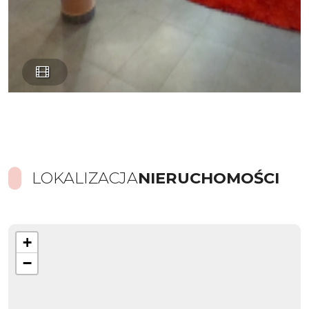
LOKALIZACJA
NIERUCHOMOŚCI
+
−