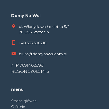
Domy Na Wsi
ul. Władysława Łokietka 5/2
70-256 Szczecin
+48
537396210
biuro@domynawsi.com.pl
NIP 7691462898
REGON 590651418
menu
Strona główna
O firmie