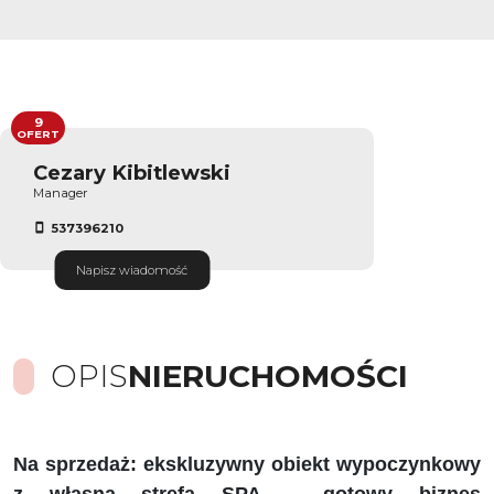
9
OFERT
Cezary Kibitlewski
Manager
537396210
Napisz wiadomość
OPIS
NIERUCHOMOŚCI
Na sprzedaż: ekskluzywny obiekt wypoczynkowy
z własną strefą SPA – gotowy biznes