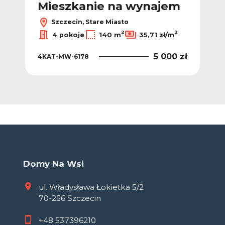
m
Mieszkanie na wynajem
M
Szczecin, Stare Miasto
2
2
2
4 pokoje
140 m
35,71 zł/m
0 zł
5 000 zł
4KAT-MW-6178
4K
Domy Na Wsi
ul. Władysława Łokietka 5/2
70-256 Szczecin
+48
537396210