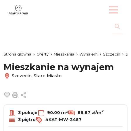
Strona główna
Oferty
Mieszkania
Wynajem
Szczecin
St
Mieszkanie na wynajem
Szczecin, Stare Miasto
Dodaj do ulubionych
Drukuj
Udostępnij
2
3 pokoje
90.00 m²
66,67 zł/m
3 piętro
4KAT-MW-2457