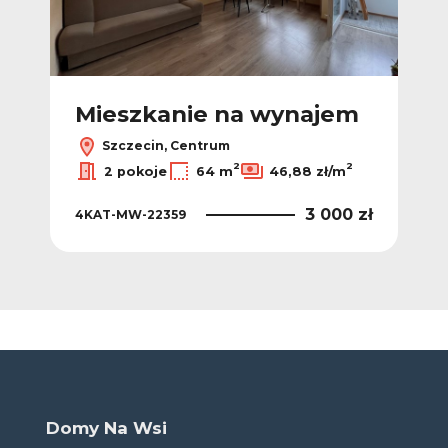
m
Mieszkanie na wynajem
M
Szczecin, Centrum
2
2
2 pokoje
64 m
46,88 zł/m
 zł
3 000 zł
4KAT-MW-22359
4K
Domy Na Wsi