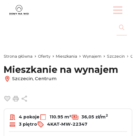
Strona główna
Oferty
Mieszkania
Wynajem
Szczecin
Ce
Mieszkanie na wynajem
Szczecin, Centrum
Dodaj do ulubionych
Drukuj
Udostępnij
2
4 pokoje
110.95 m²
36,05 zł/m
3 piętro
4KAT-MW-22347