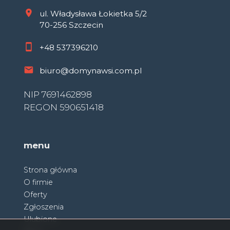
ul. Władysława Łokietka 5/2
70-256 Szczecin
+48
537396210
biuro@domynawsi.com.pl
NIP 7691462898
REGON 590651418
menu
Strona główna
O firmie
Oferty
Zgłoszenia
Ulubione