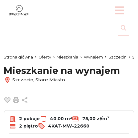
Strona główna
Oferty
Mieszkania
Wynajem
Szczecin
St
Mieszkanie na wynajem
Szczecin, Stare Miasto
Dodaj do ulubionych
Drukuj
Udostępnij
2
2 pokoje
40.00 m²
75,00 zł/m
2 piętro
4KAT-MW-22660