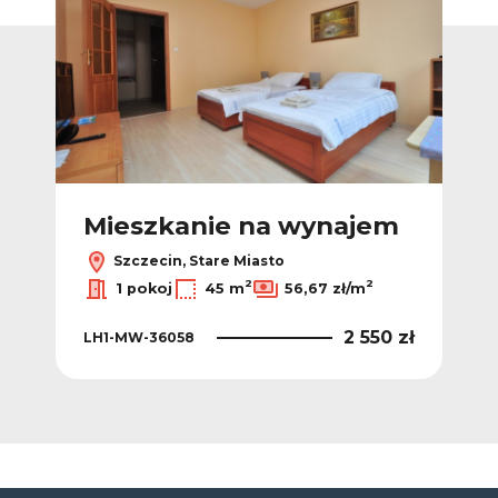
m
Mieszkanie na wynajem
M
Szczecin, Stare Miasto
2
2
1 pokoj
45 m
56,67 zł/m
0 zł
2 550 zł
LH1-MW-36058
LH1