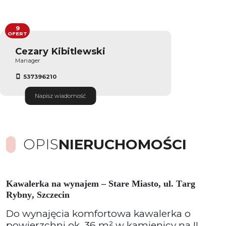
9
OFERT
Cezary Kibitlewski
Manager
537396210
Napisz wiadomość
OPIS
NIERUCHOMOŚCI
Kawalerka na wynajem – Stare Miasto, ul. Targ
Rybny, Szczecin
Do wynajęcia komfortowa kawalerka o
powierzchni ok. 36 m² w kamienicy na II