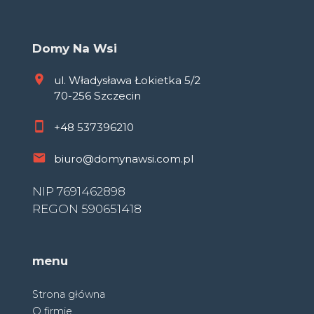
Domy Na Wsi
ul. Władysława Łokietka 5/2
70-256 Szczecin
+48
537396210
biuro@domynawsi.com.pl
NIP 7691462898
REGON 590651418
menu
Strona główna
O firmie