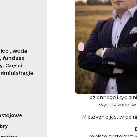
OPIS
NIER
eci, woda,
, fundusz
, Części
Do wynajęcia w pełni w
dministracja
zlokalizowana w nowo
Mieszkanie składa s
dziennego i sypialn
wyposażonej w p
ostojowe
Mieszkanie jest w peł
bry
miejsce postojowe
ięczna