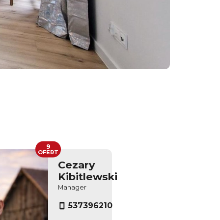
9
OFERT
Cezary
Kibitlewski
Manager
537396210