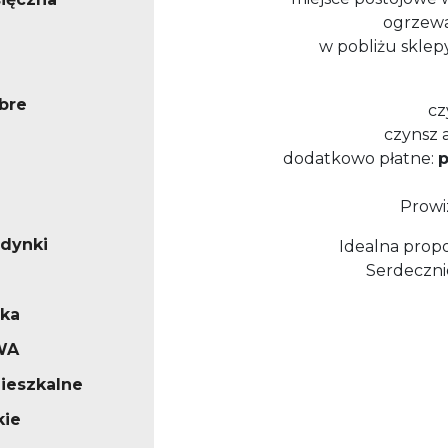
ogrzewan
w pobliżu sklepy
bre
cz
czynsz a
dodatkowo płatne:
p
Prowi
udynki
Idealna propo
Serdeczni
ska
WA
ieszkalne
kie