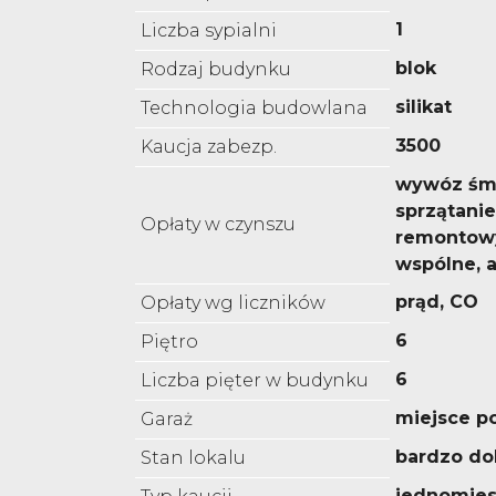
1
Liczba sypialni
blok
Rodzaj budynku
silikat
Technologia budowlana
3500
Kaucja zabezp.
wywóz śmi
sprzątanie
Opłaty w czynszu
remontowy
wspólne, a
prąd, CO
Opłaty wg liczników
6
Piętro
6
Liczba pięter w budynku
miejsce p
Garaż
bardzo do
Stan lokalu
jednomies