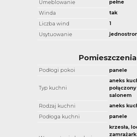
pełne
Umeblowanie
tak
Winda
1
Liczba wind
jednostro
Usytuowanie
Pomieszczenia
Podłogi pokoi
panele
aneks kuc
Typ kuchni
połączony 
salonem
aneks kuc
Rodzaj kuchni
panele
Podłoga kuchni
krzesła, l
zamrażarka