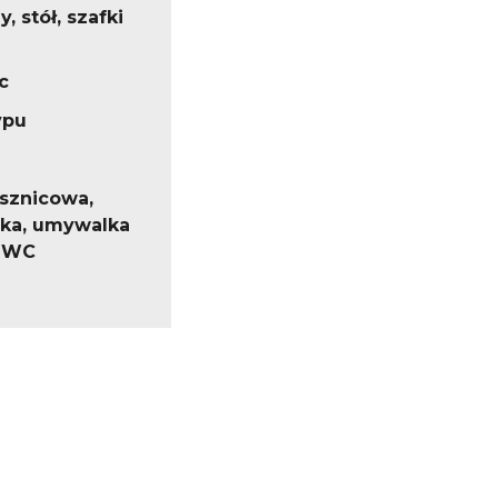
, stół, szafki
c
ypu
ysznicowa,
alka, umywalka
, WC