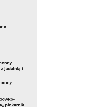
nne
henny
z jadalnią i
henny
odówko-
,, piekarnik