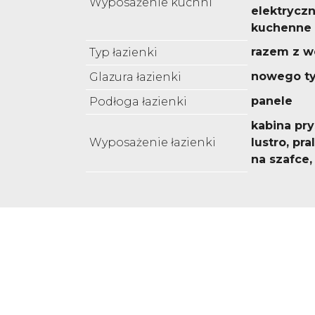
Wyposażenie kuchni
elektryczny
kuchenne
razem z w
Typ łazienki
nowego t
Glazura łazienki
panele
Podłoga łazienki
kabina pr
Wyposażenie łazienki
lustro, pr
na szafce