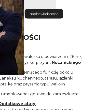
Napisz wiadomość
UCHOMOŚCI
yposażona kawalerka o powierzchni 28 m²,
czesnym budynku przy
ul. Nocznickiego
.
ię z salonu pełniącego funkcję pokoju
i, aneksu kuchennego, tarasu, łazienki
ralkę oraz prysznic typu walk-in.
ni umeblowane i gotowe do zamieszkania.
Dodatkowe atuty:
 w garażu podziemnym w cenie najmu,