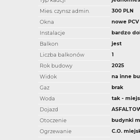
Typ kaucji
300 PLN
Mies. czynsz admin.
nowe PCV
Okna
bardzo do
Instalacje
jest
Balkon
1
Liczba balkonów
2025
Rok budowy
na inne b
Widok
brak
Gaz
tak - miej
Woda
ASFALTO
Dojazd
budynki m
Otoczenie
C.O. miejs
Ogrzewanie