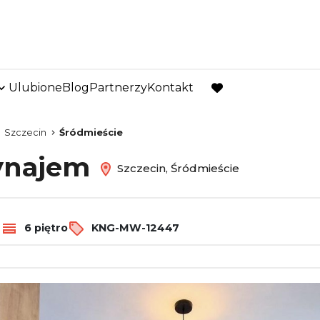
Ulubione
Blog
Partnerzy
Kontakt
favorite
Szczecin
Śródmieście
wynajem
Szczecin, Śródmieście
2
6 piętro
KNG-MW-12447