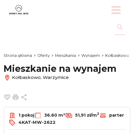
Strona główna
Oferty
Mieszkania
Wynajem
Kołbaskowo
Mieszkanie na wynajem
Kołbaskowo, Warzymice
Dodaj do ulubionych
Drukuj
Udostępnij
2
1 pokoj
36.60 m²
51,91 zł/m
parter
4KAT-MW-2622