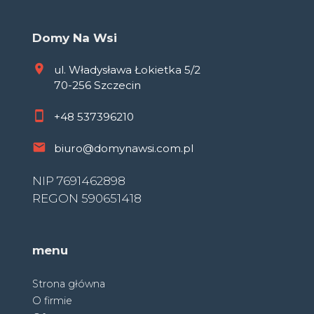
Domy Na Wsi
ul. Władysława Łokietka 5/2
70-256 Szczecin
+48
537396210
biuro@domynawsi.com.pl
NIP 7691462898
REGON 590651418
menu
Strona główna
O firmie