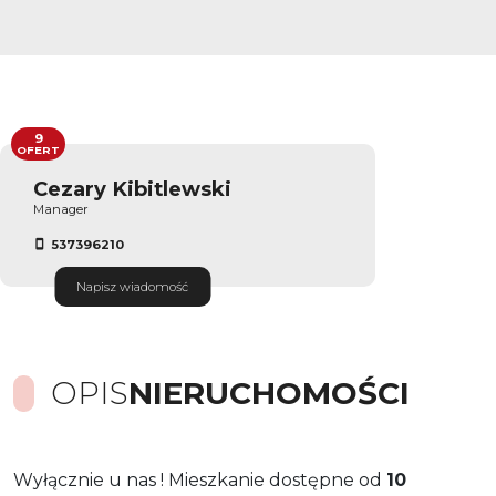
9
OFERT
Cezary Kibitlewski
Manager
537396210
Napisz wiadomość
OPIS
NIERUCHOMOŚCI
Wyłącznie u nas ! Mieszkanie dostępne od
10