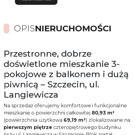
OPIS
NIERUCHOMOŚCI
Przestronne, dobrze
doświetlone mieszkanie 3-
pokojowe z balkonem i dużą
piwnicą – Szczecin, ul.
Langiewicza
Na sprzedaż oferujemy komfortowe i funkcjonalne
mieszkanie o powierzchni całkowitej
80,93 m²
(powierzchnia użytkowa
69,19 m²
) zlokalizowane na
pierwszym piętrze
czteropiętrowego budynku
przy ul. Langiewicza w Szczecinie. Blok został