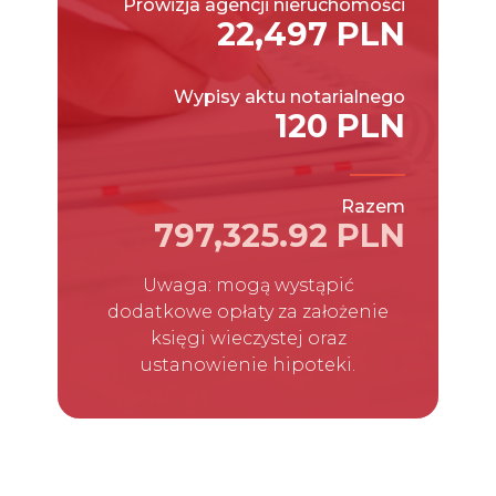
Prowizja agencji nieruchomości
22,497 PLN
Wypisy aktu notarialnego
120 PLN
Razem
797,325.92 PLN
Uwaga: mogą wystąpić
dodatkowe opłaty za założenie
księgi wieczystej oraz
ustanowienie hipoteki.