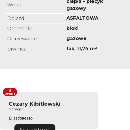
ciepła - piecyk
Woda
gazowy
ASFALTOWA
Dojazd
bloki
Otoczenie
gazowe
Ogrzewanie
tak, 11,74 m²
piwnica
9
OFERT
Cezary Kibitlewski
Manager
537396210
Napisz wiadomość