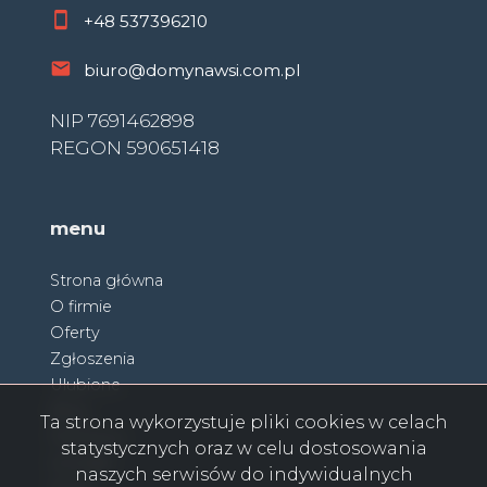
+48
537396210
biuro@domynawsi.com.pl
NIP 7691462898
REGON 590651418
menu
Strona główna
O firmie
Oferty
Zgłoszenia
Ulubione
Blog
Ta strona wykorzystuje pliki cookies w celach
Partnerzy
statystycznych oraz w celu dostosowania
Kontakt
naszych serwisów do indywidualnych