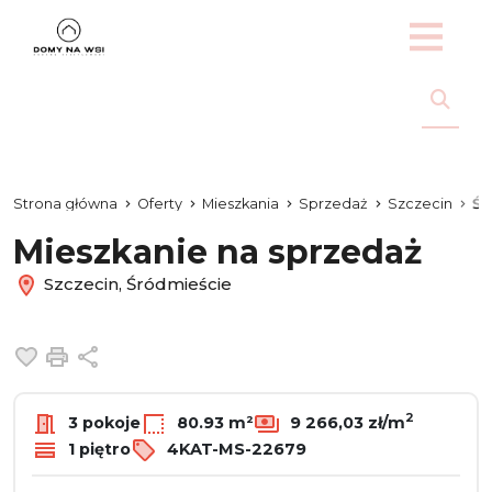
Strona główna
Oferty
Mieszkania
Sprzedaż
Szczecin
Śr
Mieszkanie na sprzedaż
Szczecin, Śródmieście
Dodaj do ulubionych
Drukuj
Udostępnij
2
3 pokoje
80.93 m²
9 266,03 zł/m
1 piętro
4KAT-MS-22679