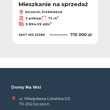
ż
Mieszkanie na sprzedaż
M
Szczecin, Śródmieście
2
2
ł/m
3 pokoje
72 m
2
9 894,09 zł/m
 zł
4KA
710 000 zł
4KAT-MS-22386
Domy Na Wsi
ul. Władysława Łokietka 5/2
70-256 Szczecin