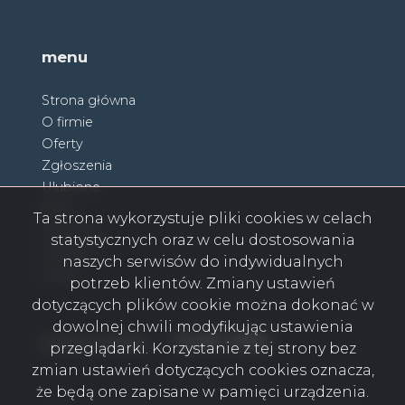
menu
Strona główna
O firmie
Oferty
Zgłoszenia
Ulubione
Blog
Ta strona wykorzystuje pliki cookies w celach
Partnerzy
statystycznych oraz w celu dostosowania
Kontakt
naszych serwisów do indywidualnych
Rodo
potrzeb klientów. Zmiany ustawień
dotyczących plików cookie można dokonać w
dowolnej chwili modyfikując ustawienia
Facebook
Facebook
Facebook
Facebook
Facebook
Facebook
Facebook
social media
przeglądarki. Korzystanie z tej strony bez
zmian ustawień dotyczących cookies oznacza,
że będą one zapisane w pamięci urządzenia.