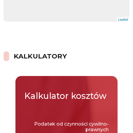
Leaflet
|
© OpenMapTiles
© OpenStreetMap contributors
KALKULATORY
Kalkulator
kosztów
Podatek od czynności cywilno-
prawnych