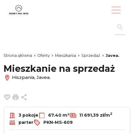
Strona główna
Oferty
Mieszkania
Sprzedaż
Javea.
Mieszkanie na sprzedaż
Hiszpania, Javea.
Dodaj do ulubionych
Drukuj
Udostępnij
2
3 pokoje
67.40 m²
11 691,39 zł/m
parter
PKN-MS-609