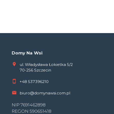
Domy Na Wsi
ul. Władysława Łokietka 5/2
70-256 Szczecin
+48
537396210
biuro@domynawsi.com.pl
NIP 7691462898
REGON 590651418