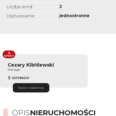
2
Liczba wind
jednostronne
Usytuowanie
9
OFERT
Cezary Kibitlewski
Manager
537396210
Napisz wiadomość
OPIS
NIERUCHOMOŚCI