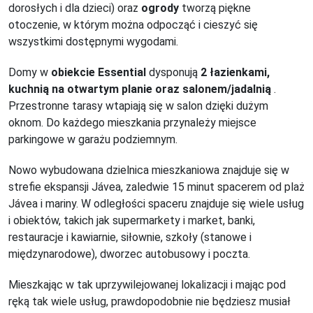
dorosłych i dla dzieci) oraz
ogrody
tworzą piękne
otoczenie, w którym można odpocząć i cieszyć się
wszystkimi dostępnymi wygodami.
Domy w
obiekcie Essential
dysponują
2 łazienkami,
kuchnią na otwartym planie oraz salonem/jadalnią
.
Przestronne tarasy wtapiają się w salon dzięki dużym
oknom.
Do każdego mieszkania przynależy miejsce
parkingowe w garażu podziemnym.
Nowo wybudowana dzielnica mieszkaniowa znajduje się w
strefie ekspansji Jávea, zaledwie 15 minut spacerem od plaż
Jávea i mariny.
W odległości spaceru znajduje się wiele usług
i obiektów, takich jak supermarkety i market, banki,
restauracje i kawiarnie, siłownie, szkoły (stanowe i
międzynarodowe), dworzec autobusowy i poczta.
Mieszkając w tak uprzywilejowanej lokalizacji i mając pod
ręką tak wiele usług, prawdopodobnie nie będziesz musiał