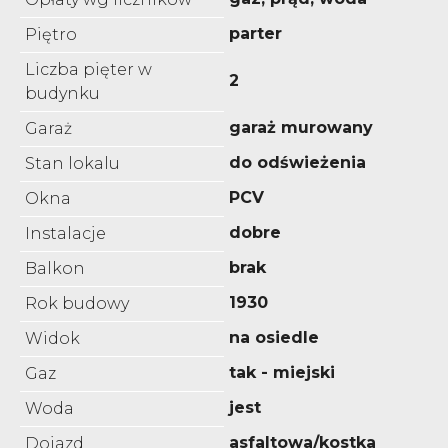
parter
Piętro
Liczba pięter w
2
budynku
garaż murowany
Garaż
do odświeżenia
Stan lokalu
PCV
Okna
dobre
Instalacje
brak
Balkon
1930
Rok budowy
na osiedle
Widok
tak - miejski
Gaz
jest
Woda
asfaltowa/kostka
Dojazd