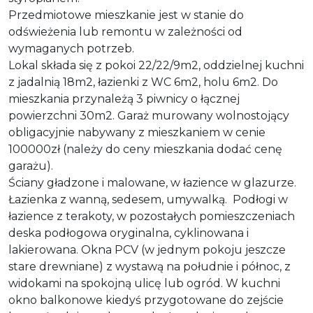
Przedmiotowe mieszkanie jest w stanie do
odświeżenia lub remontu w zależności od
wymaganych potrzeb.
Lokal składa się z pokoi 22/22/9m2, oddzielnej kuchni
z jadalnią 18m2, łazienki z WC 6m2, holu 6m2. Do
mieszkania przynależą 3 piwnicy o łącznej
powierzchni 30m2. Garaż murowany wolnostojący
obligacyjnie nabywany z mieszkaniem w cenie
100000zł (należy do ceny mieszkania dodać cenę
garażu).
Ściany gładzone i malowane, w łazience w glazurze.
Łazienka z wanną, sedesem, umywalką. Podłogi w
łazience z terakoty, w pozostałych pomieszczeniach
deska podłogowa oryginalna, cyklinowana i
lakierowana. Okna PCV (w jednym pokoju jeszcze
stare drewniane) z wystawą na południe i północ, z
widokami na spokojną ulicę lub ogród. W kuchni
okno balkonowe kiedyś przygotowane do zejście