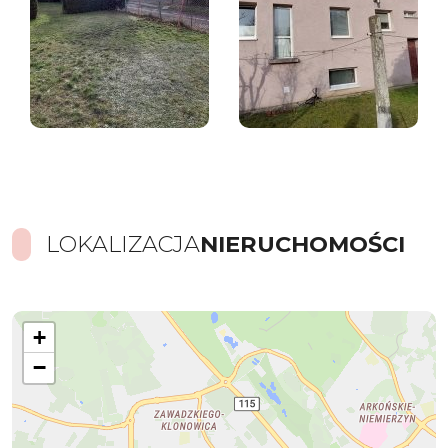
LOKALIZACJA
NIERUCHOMOŚCI
+
−