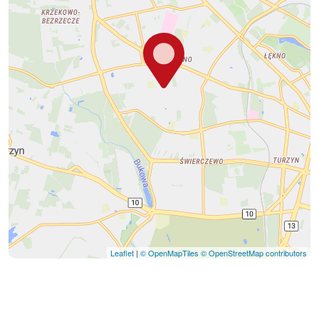
Leaflet
|
© OpenMapTiles
© OpenStreetMap contributors