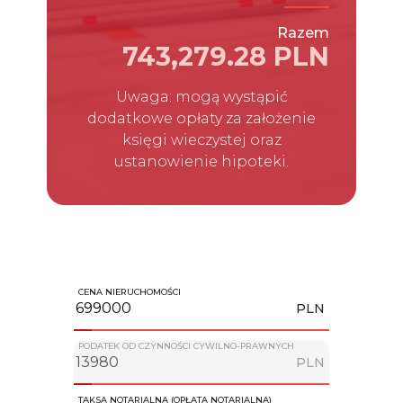
Razem
743,279.28 PLN
Uwaga: mogą wystąpić
dodatkowe opłaty za założenie
księgi wieczystej oraz
ustanowienie hipoteki.
CENA NIERUCHOMOŚCI
PLN
PODATEK OD CZYNNOŚCI CYWILNO-PRAWNYCH
PLN
TAKSA NOTARIALNA (OPŁATA NOTARIALNA)