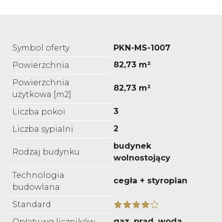
Symbol oferty
PKN-MS-1007
82,73 m²
Powierzchnia
Powierzchnia
82,73 m²
użytkowa [m2]
3
Liczba pokoi
2
Liczba sypialni
budynek
Rodzaj budynku
wolnostojący
Technologia
cegła + styropian
budowlana
Standard
gaz, prąd, woda
Opłaty wg liczników