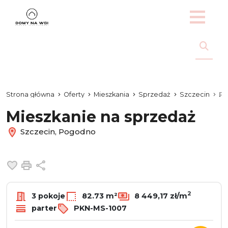
Strona główna
Oferty
Mieszkania
Sprzedaż
Szczecin
P
Mieszkanie na sprzedaż
Szczecin, Pogodno
Dodaj do ulubionych
Drukuj
Udostępnij
2
3 pokoje
82.73 m²
8 449,17 zł/m
parter
PKN-MS-1007