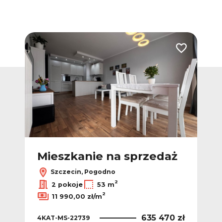
Dodaj do ulubionych
Dodaj do ulub
Nowa
ż
Mieszkanie na sprzedaż
M
Szczecin, Pogodno
2
2
ł/m
2 pokoje
53 m
2
11 990,00 zł/m
 zł
LH1
635 470 zł
4KAT-MS-22739