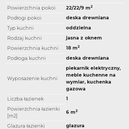
2
Powierzchnia pokoi
22/22/9 m
deska drewniana
Podłogi pokoi
oddzielna
Typ kuchni
jasna z oknem
Rodzaj kuchni
2
18 m
Powierzchnia kuchni
deska drewniana
Podłoga kuchni
piekarnik elektryczny,
meble kuchenne na
Wyposażenie kuchni
wymiar, kuchenka
gazowa
1
Liczba łazienek
Powierzchnia łazienki
2
6 m
[m2]
glazura
Glazura łazienki