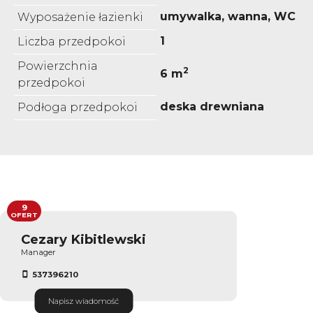
umywalka, wanna, WC
Wyposażenie łazienki
1
Liczba przedpokoi
Powierzchnia
2
6 m
przedpokoi
deska drewniana
Podłoga przedpokoi
9
OFERT
Cezary Kibitlewski
Manager
537396210
Napisz wiadomość