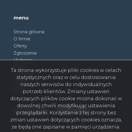
menu
Strona główna
O firmie
Oferty
Zgłoszenia
Ulubione
Blog
Ta strona wykorzystuje pliki cookies w celach
Partnerzy
statystycznych oraz w celu dostosowania
Kontakt
naszych serwisów do indywidualnych
Rodo
potrzeb klientów. Zmiany ustawień
dotyczących plików cookie można dokonać w
dowolnej chwili modyfikując ustawienia
Facebook
Facebook
Facebook
Facebook
Facebook
Facebook
Facebook
social media
przeglądarki. Korzystanie z tej strony bez
zmian ustawień dotyczących cookies oznacza,
że będą one zapisane w pamięci urządzenia.