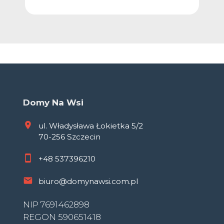
Domy Na Wsi
ul. Władysława Łokietka 5/2
70-256 Szczecin
+48
537396210
biuro@domynawsi.com.pl
NIP 7691462898
REGON 590651418