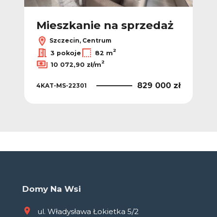
ż
Mieszkanie na sprzedaż
M
Szczecin, Centrum
2
2
ł/m
3 pokoje
82 m
2
10 072,90 zł/m
 zł
829 000 zł
4KAT-MS-22301
KNG
Domy Na Wsi
ul. Władysława Łokietka 5/2