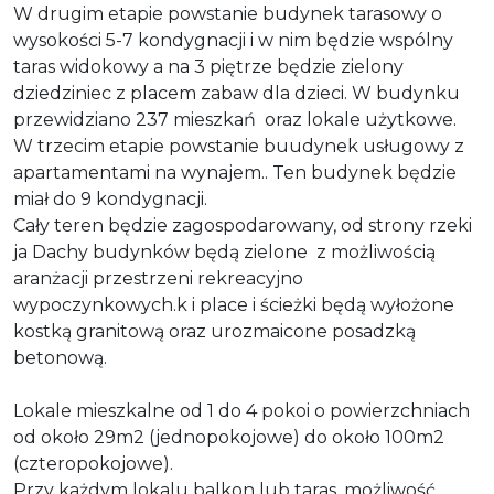
W drugim etapie powstanie budynek tarasowy o
wysokości 5-7 kondygnacji i w nim będzie wspólny
taras widokowy a na 3 piętrze będzie zielony
dziedziniec z placem zabaw dla dzieci. W budynku
przewidziano 237 mieszkań oraz lokale użytkowe.
W trzecim etapie powstanie buudynek usługowy z
apartamentami na wynajem.. Ten budynek będzie
miał do 9 kondygnacji.
Cały teren będzie zagospodarowany, od strony rzeki
ja Dachy budynków będą zielone z możliwością
aranżacji przestrzeni rekreacyjno
wypoczynkowych.k i place i ścieżki będą wyłożone
kostką granitową oraz urozmaicone posadzką
betonową.
Lokale mieszkalne od 1 do 4 pokoi o powierzchniach
od około 29m2 (jednopokojowe) do około 100m2
(czteropokojowe).
Przy każdym lokalu balkon lub taras, możliwość