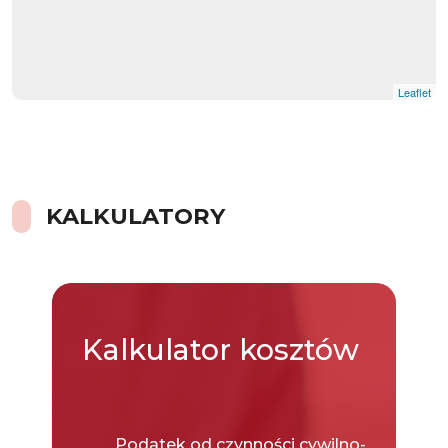
Leaflet
KALKULATORY
Kalkulator
kosztów
Podatek od czynności cywilno-