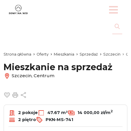
Strona główna
Oferty
Mieszkania
Sprzedaż
Szczecin
Ce
Mieszkanie na sprzedaż
Szczecin, Centrum
Dodaj do ulubionych
Drukuj
Udostępnij
2
2 pokoje
47.67 m²
14 000,00 zł/m
2 piętro
PKN-MS-741