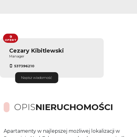
9
OFERT
Cezary Kibitlewski
Manager
537396210
Napisz wiadomość
OPIS
NIERUCHOMOŚCI
Apartamenty w najlepszej możliwej lokalizacji w