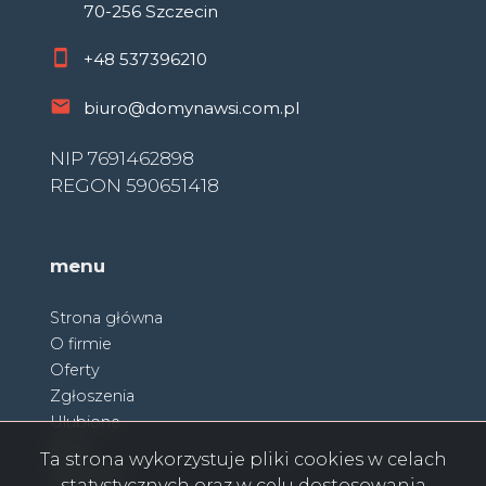
70-256 Szczecin
+48
537396210
biuro@domynawsi.com.pl
NIP 7691462898
REGON 590651418
menu
Strona główna
O firmie
Oferty
Zgłoszenia
Ulubione
Blog
Ta strona wykorzystuje pliki cookies w celach
Partnerzy
statystycznych oraz w celu dostosowania