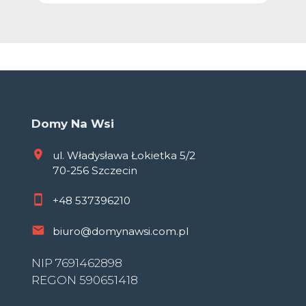
Domy Na Wsi
ul. Władysława Łokietka 5/2
70-256 Szczecin
+48
537396210
biuro@domynawsi.com.pl
NIP 7691462898
REGON 590651418