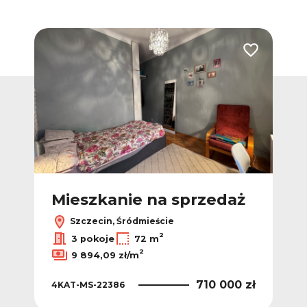
Dodaj do ulubionych
Dodaj do ulub
ż
Mieszkanie na sprzedaż
M
Szczecin, Śródmieście
2
2
ł/m
3 pokoje
72 m
2
9 894,09 zł/m
 zł
4KA
710 000 zł
4KAT-MS-22386