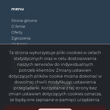
menu
Strona główna
O firmie
Oferty
Zgłoszenia
Ulubione
Blog
Ta strona wykorzystuje pliki cookies w celach
Partnerzy
statystycznych oraz w celu dostosowania
Kontakt
naszych serwisów do indywidualnych
Rodo
potrzeb klientów. Zmiany ustawień
dotyczących plików cookie można dokonać w
dowolnej chwili modyfikując ustawienia
Facebook
Facebook
Facebook
Facebook
Facebook
Facebook
Facebook
social media
przeglądarki. Korzystanie z tej strony bez
zmian ustawień dotyczących cookies oznacza,
że będą one zapisane w pamięci urządzenia.