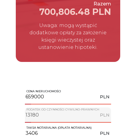
Razem
700,806.48 PLN
Uwaga: mogą wystąpić
dodatkowe opłaty za założenie
księgi wieczystej oraz
ustanowienie hipoteki.
CENA NIERUCHOMOŚCI
PLN
PODATEK OD CZYNNOŚCI CYWILNO-PRAWNYCH
PLN
TAKSA NOTARIALNA (OPŁATA NOTARIALNA)
PLN