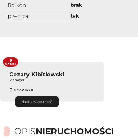
brak
Balkon
tak
piwnica
9
OFERT
Cezary Kibitlewski
Manager
537396210
Napisz wiadomość
OPIS
NIERUCHOMOŚCI