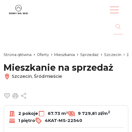
Strona główna
Oferty
Mieszkania
Sprzedaż
Szczecin
Śr
Mieszkanie na sprzedaż
Szczecin, Śródmieście
Dodaj do ulubionych
Drukuj
Udostępnij
2
2 pokoje
67.73 m²
9 729,81 zł/m
1 piętro
4KAT-MS-22540