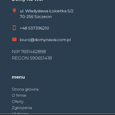
ul. Władysława Łokietka 5/2
70-256 Szczecin
+48
537396210
biuro@domynawsi.com.pl
NIP 7691462898
REGON 590651418
menu
Strona główna
O firmie
Oferty
Zgłoszenia
Ulubione