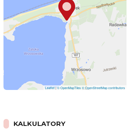
Leaflet
|
© OpenMapTiles
© OpenStreetMap contributors
KALKULATORY