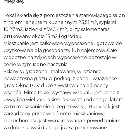
miejskiej.
Lokal składa się z pomieszczenia stanowiącego salon
z holem i aneksem kuchennym 23,51m2, sypialni
10,27m2, łazienki z WC 4m2, przy salonie taras
brukowany około 15m2 i ogródek.
Mieszkanie jest całkowicie wyposażone i gotowe do
użytkowania dla gospodarzy lub najemców. Całe
widoczne na zdjęciach wyposażenie pozostaje w
cenie w tym ładne naczynia.
Ściany są gładzone i malowane, w łazience
nowoczesna glazura. podłogi z paneli, w łazience
gres. Okna PCV duże z wystawą na północny
wschód. Mimo takiej wystawy w lokalu jest jasno z
uwagi na wielkość okien jak światłą odbitego, latem
za to mieszkanie nie przegrzewa się. Budynek jest
zarządzany przez wspólnotę mieszkaniową.
nieruchomość jest wynajmowana z powodzeniem i
za dobre stawki dlatego już są przyjmowane