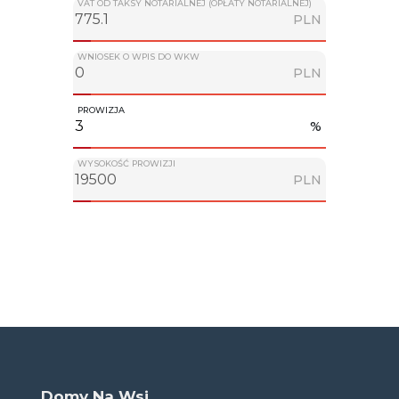
VAT OD TAKSY NOTARIALNEJ (OPŁATY NOTARIALNEJ)
PLN
WNIOSEK O WPIS DO WKW
PLN
PROWIZJA
%
WYSOKOŚĆ PROWIZJI
PLN
Domy Na Wsi