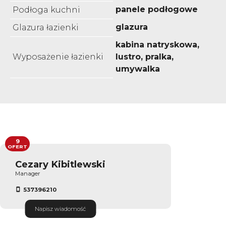
panele podłogowe
Podłoga kuchni
glazura
Glazura łazienki
kabina natryskowa,
Wyposażenie łazienki
lustro, pralka,
umywalka
9
OFERT
Cezary Kibitlewski
Manager
537396210
Napisz wiadomość