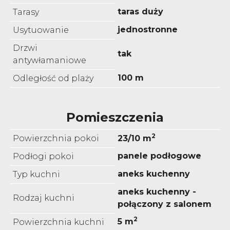
taras duży
Tarasy
jednostronne
Usytuowanie
Drzwi
tak
antywłamaniowe
100 m
Odległość od plaży
Pomieszczenia
2
Powierzchnia pokoi
23/10 m
panele podłogowe
Podłogi pokoi
aneks kuchenny
Typ kuchni
aneks kuchenny -
Rodzaj kuchni
połączony z salonem
2
5 m
Powierzchnia kuchni