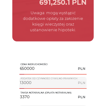
691,250.1 PLN
Uwaga: mogą wystąpić
dodatkowe opłaty za założenie
księgi wieczystej oraz
ustanowienie hipoteki.
CENA NIERUCHOMOŚCI
PLN
PODATEK OD CZYNNOŚCI CYWILNO-PRAWNYCH
PLN
TAKSA NOTARIALNA (OPŁATA NOTARIALNA)
PLN