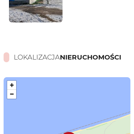
LOKALIZACJA
NIERUCHOMOŚCI
+
−