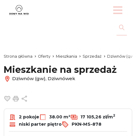
Strona główna
Oferty
Mieszkania
Sprzedaż
Dziwnów (gw)
Mieszkanie na sprzedaż
Dziwnów (gw), Dziwnówek
Dodaj do ulubionych
Drukuj
Udostępnij
2
2 pokoje
38.00 m²
17 105,26 zł/m
niski parter piętro
PKN-MS-878