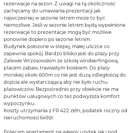
rezerwacje na sezon. Z uwagi na tą okoliczność
zachęcamy do umawiania prezentacji jak
najwcześniej w sezonie letnim może to być
niemożliwe. Jeśli w sezonie letnim będą wypełnione
rezerwacje to prezentacje mogą być możliwe
ponownie dopiero po sezonie letnim.
Budynek położone w ślepej, małej uliczce co
zapewnia spokój. Bardzo blisko jest do plaży przy
Zalewie Wrzosowskim ze szkołą windserfingową,
placem zabaw, trawiastym boiskiem. Do plaży
morskiej około 600m co nie jest dużą odległością do
dojścia ale wystarczającą aby nie było ruchu
plażowiczów. Bezpośrednio przy obiekcie nie ma
punktów usługowych co też podwyższa komfort
wypoczynku.
Koszty utrzymania z FR 422 zł/m, podatek roczny od
nieruchomości 649zł.
Polecam apartament na własny użytek jak i pod