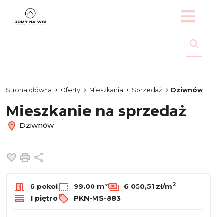
Strona główna
Oferty
Mieszkania
Sprzedaż
Dziwnów
Mieszkanie na sprzedaż
Dziwnów
Dodaj do ulubionych
Drukuj
Udostępnij
2
6 pokoi
99.00 m²
6 050,51 zł/m
1 piętro
PKN-MS-883