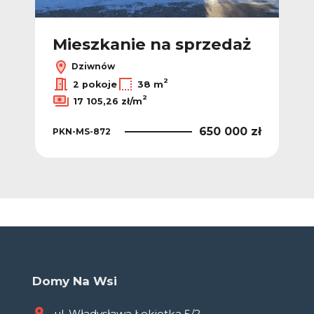
Mieszkanie na sprzedaż
Dziwnów
2
2 pokoje
38 m
2
17 105,26 zł/m
650 000 zł
PKN-MS-872
Domy Na Wsi
ul. Władysława Łokietka 5/2