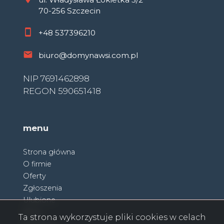
70-256 Szczecin
+48
537396210
biuro@domynawsi.com.pl
NIP 7691462898
REGON 590651418
menu
Strona główna
O firmie
Oferty
Zgłoszenia
Ulubione
Blog
Ta strona wykorzystuje pliki cookies w celach
Partnerzy