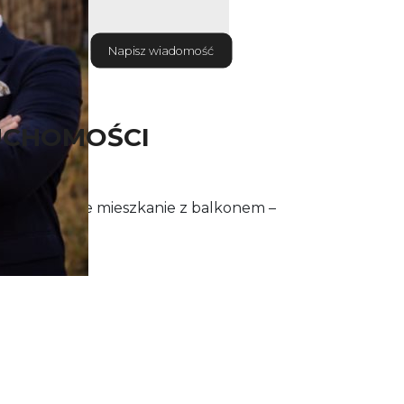
Napisz wiadomość
UCHOMOŚCI
e 3-pokojowe mieszkanie z balkonem –