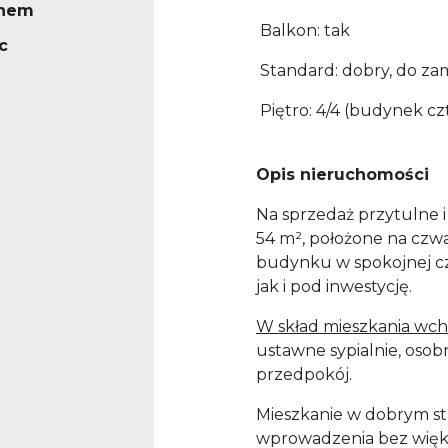
knem
Balkon: tak
c
Standard: dobry, do za
Piętro: 4/4 (budynek cz
Opis nieruchomości
Na sprzedaż przytulne 
54 m², położone na czw
budynku w spokojnej czę
jak i pod inwestycję.
W skład mieszkania wch
ustawne sypialnie, osob
przedpokój.
Mieszkanie w dobrym st
wprowadzenia bez więk