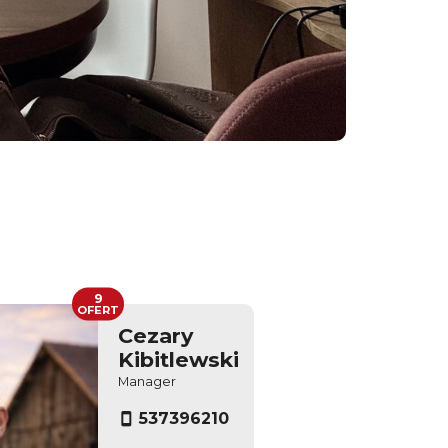
9
OFERT
Cezary
Kibitlewski
Manager
537396210