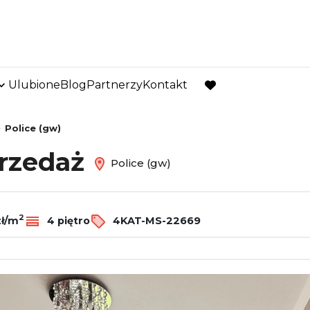
Ulubione
Blog
Partnerzy
Kontakt
favorite
Police (gw)
przedaż
Police (gw)
2
zł/m
4 piętro
4KAT-MS-22669