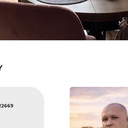
Y
22669