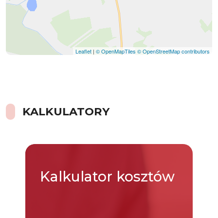
Leaflet
|
© OpenMapTiles
© OpenStreetMap contributors
KALKULATORY
Kalkulator
kosztów