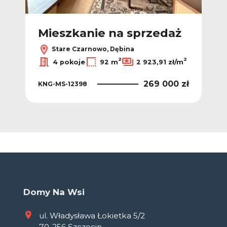
Mieszkanie na sprzedaż
Stare Czarnowo, Dębina
2
2
4 pokoje
92 m
2 923,91 zł/m
269 000 zł
KNG-MS-12398
Domy Na Wsi
ul. Władysława Łokietka 5/2
70-256 Szczecin