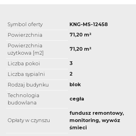
Symbol oferty
KNG-MS-12458
71,20 m²
Powierzchnia
Powierzchnia
71,20 m²
użytkowa [m2]
3
Liczba pokoi
2
Liczba sypialni
blok
Rodzaj budynku
Technologia
cegła
budowlana
fundusz remontowy,
Opłaty w czynszu
monitoring, wywóz
śmieci