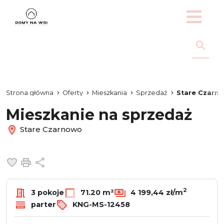
Strona główna
Oferty
Mieszkania
Sprzedaż
Stare Czarn
Mieszkanie na sprzedaż
Stare Czarnowo
Dodaj do ulubionych
Drukuj
Udostępnij
2
3 pokoje
71.20 m²
4 199,44 zł/m
parter
KNG-MS-12458