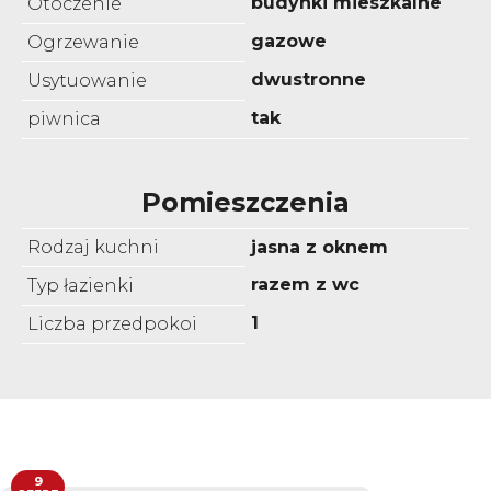
budynki mieszkalne
Otoczenie
gazowe
Ogrzewanie
dwustronne
Usytuowanie
tak
piwnica
Pomieszczenia
Rodzaj kuchni
jasna z oknem
razem z wc
Typ łazienki
1
Liczba przedpokoi
9