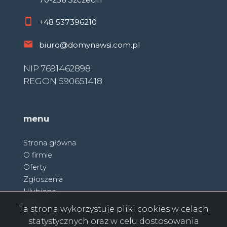
+48
537396210
biuro@domynawsi.com.pl
NIP 7691462898
REGON 590651418
menu
Strona główna
O firmie
Oferty
Zgłoszenia
Ulubione
Blog
Ta strona wykorzystuje pliki cookies w celach
Partnerzy
statystycznych oraz w celu dostosowania