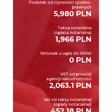
Podatek od czynności cywilno-
prawnych
5,980 PLN
Taksa notarialna
(opłata notarialna)
1,966 PLN
Wniosek o wpis do WKW
0 PLN
VAT od prowizji
agencji nieruchomości
2,063.1 PLN
Vat od taksy notarialnej
(opłaty notarialnej)
452.18 PLN