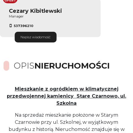
OFERT
Cezary Kibitlewski
Manager
537396210
Napisz wiadomość
OPIS
NIERUCHOMOŚCI
Mieszkanie z ogródkiem w klimatycznej
przedwojennej kamienicy Stare Czarnowo, ul.
Szkolna
Na sprzedaż mieszkanie położone w Starym
Czarnowie przy ul. Szkolnej, w wyjątkowym
budynku z historią. Nieruchomość znajduje się w