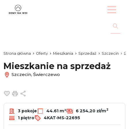
Strona główna
Oferty
Mieszkania
Sprzedaż
Szczecin
Św
Mieszkanie na sprzedaż
Szczecin, Świerczewo
Dodaj do ulubionych
Drukuj
Udostępnij
2
3 pokoje
44.61 m²
6 254,20 zł/m
1 piętro
4KAT-MS-22695