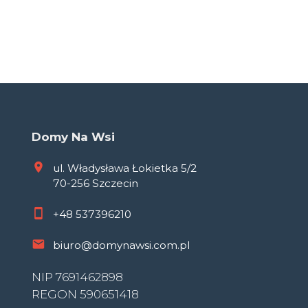
Domy Na Wsi
ul. Władysława Łokietka 5/2
70-256 Szczecin
+48
537396210
biuro@domynawsi.com.pl
NIP 7691462898
REGON 590651418