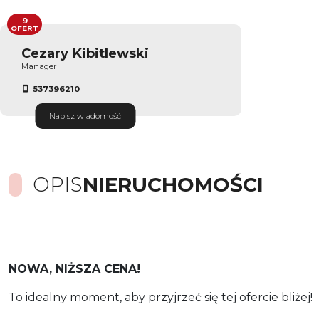
9
OFERT
Cezary Kibitlewski
Manager
537396210
Napisz wiadomość
OPIS
NIERUCHOMOŚCI
NOWA, NIŻSZA CENA!
To idealny moment, aby przyjrzeć się tej ofercie bliżej!