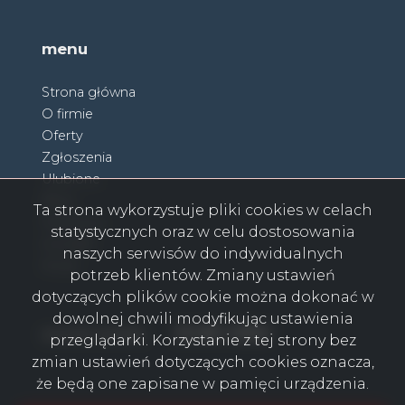
menu
Strona główna
O firmie
Oferty
Zgłoszenia
Ulubione
Blog
Ta strona wykorzystuje pliki cookies w celach
Partnerzy
statystycznych oraz w celu dostosowania
Kontakt
naszych serwisów do indywidualnych
Rodo
potrzeb klientów. Zmiany ustawień
dotyczących plików cookie można dokonać w
dowolnej chwili modyfikując ustawienia
Facebook
Facebook
Facebook
Facebook
Facebook
Facebook
Facebook
social media
przeglądarki. Korzystanie z tej strony bez
zmian ustawień dotyczących cookies oznacza,
że będą one zapisane w pamięci urządzenia.