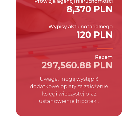
Prowizja agencji nieruchomości
8,370 PLN
Wypisy aktu notarialnego
120 PLN
Razem
297,560.88 PLN
Uwaga: mogą wystąpić
dodatkowe opłaty za założenie
księgi wieczystej oraz
ustanowienie hipoteki.