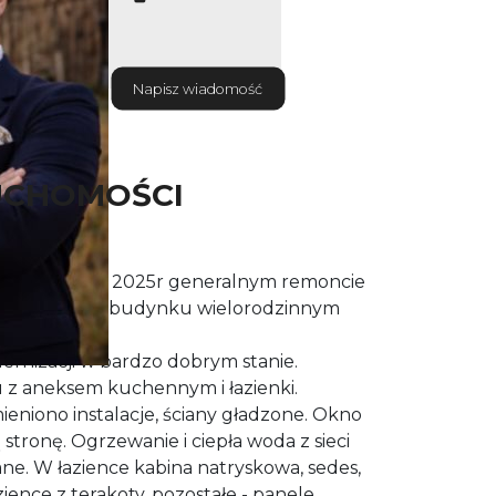
Napisz wiadomość
UCHOMOŚCI
onym w maju 2025r generalnym remoncie
a 2 piętrze w budynku wielorodzinnym
nizacji w bardzo dobrym stanie.
ju z aneksem kuchennym i łazienki.
eniono instalacje, ściany gładzone. Okno
stronę. Ogrzewanie i ciepła woda z sieci
ne. W łazience kabina natryskowa, sedes,
ence z terakoty, pozostałe - panele.