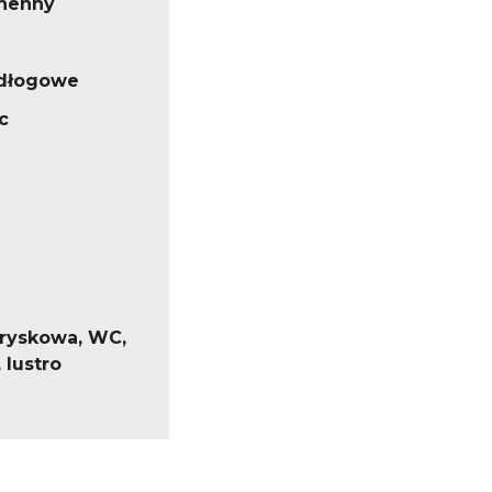
henny
odłogowe
c
tryskowa, WC,
 lustro