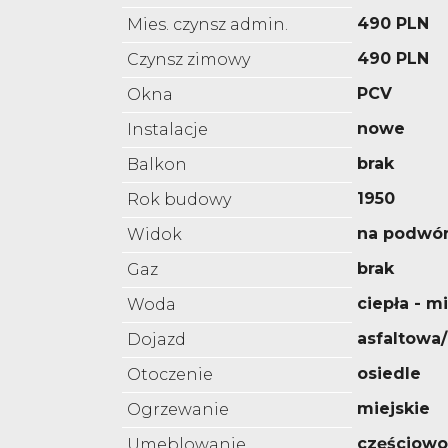
490 PLN
Mies. czynsz admin.
490 PLN
Czynsz zimowy
PCV
Okna
nowe
Instalacje
brak
Balkon
1950
Rok budowy
na podwó
Widok
brak
Gaz
ciepła - m
Woda
asfaltowa
Dojazd
osiedle
Otoczenie
miejskie
Ogrzewanie
częściow
Umeblowanie