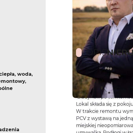
OPIS
NIER
ciepła, woda,
Kawalerka po zakończ
emontowy,
o powierzchni 17,5m2 n
pólne
Żydowce.
Budynek po termomoder
Lokal składa się z poko
W trakcie remontu wymi
PCV z wystawą na jedną 
miejskiej nieopomiarowa
adzenia
umywalka. Podłogi w łazi