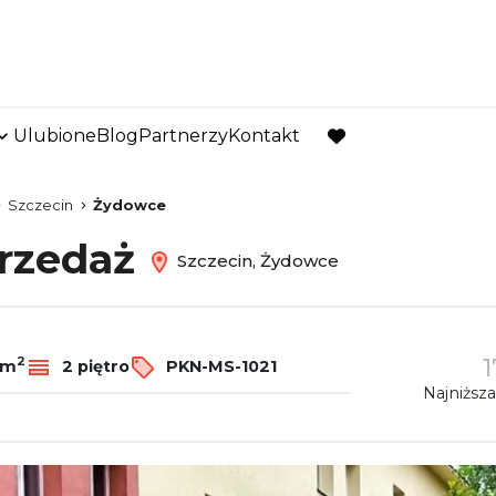
Ulubione
Blog
Partnerzy
Kontakt
favorite
Szczecin
Żydowce
przedaż
Szczecin, Żydowce
1
2
/m
2 piętro
PKN-MS-1021
Najniższa