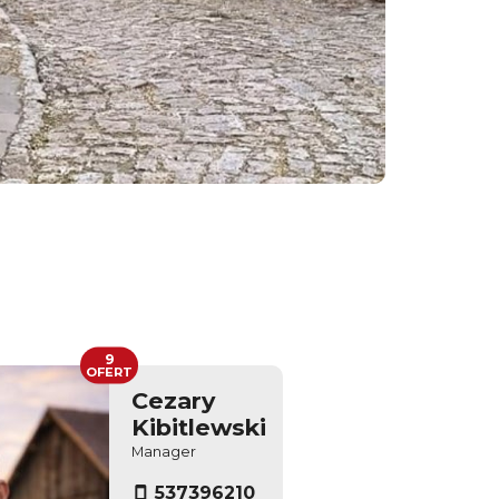
9
OFERT
Cezary
Kibitlewski
Manager
537396210