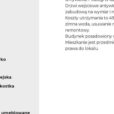
Drzwi wejściowe antyw
zabudową na wymiar i
Koszty utrzymania to 49
zimna woda, usuwanie ni
remontowy.
Budynek posadowiony w 
Mieszkanie jest przedm
prawa do lokalu.
rko
iejska
/kostka
o umeblowane