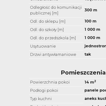
Odległość do komunikacji
300 m
publicznej [m]
100 m
Odl. do sklepu [m]
1 000 m
Odl. do szkoły [m]
1 000 m
Odl. do przedszkola [m]
jednostro
Usytuowanie
tak
Drzwi antywłamaniowe
Pomieszczenia
2
Powierzchnia pokoi
14 m
panele p
Podłogi pokoi
aneks kuc
Typ kuchni