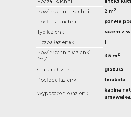
aneks kuc
Rodzaj kuchni
2
2 m
Powierzchnia kuchni
panele p
Podłoga kuchni
razem z w
Typ łazienki
1
Liczba łazienek
Powierzchnia łazienki
2
3,5 m
[m2]
glazura
Glazura łazienki
terakota
Podłoga łazienki
kabina na
Wyposażenie łazienki
umywalka,