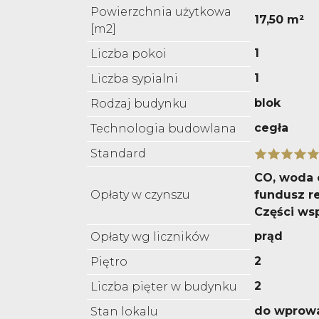
Powierzchnia użytkowa
17,50 m²
[m2]
1
Liczba pokoi
1
Liczba sypialni
blok
Rodzaj budynku
cegła
Technologia budowlana
Standard
CO, woda 
Opłaty w czynszu
fundusz r
Części ws
prąd
Opłaty wg liczników
2
Piętro
2
Liczba pięter w budynku
do wprow
Stan lokalu