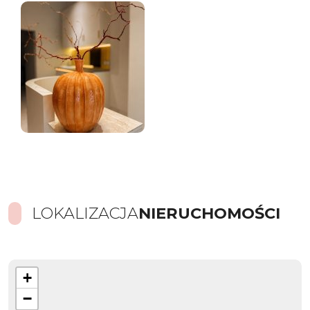
LOKALIZACJA
NIERUCHOMOŚCI
+
−