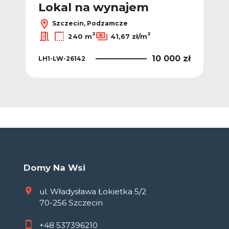
Lokal na wynajem
L
Szczecin, Podzamcze
2
2
240 m
41,67 zł/m
 zł
10 000 zł
LH1-LW-26142
4KA
Domy Na Wsi
ul. Władysława Łokietka 5/2
70-256 Szczecin
+48
537396210