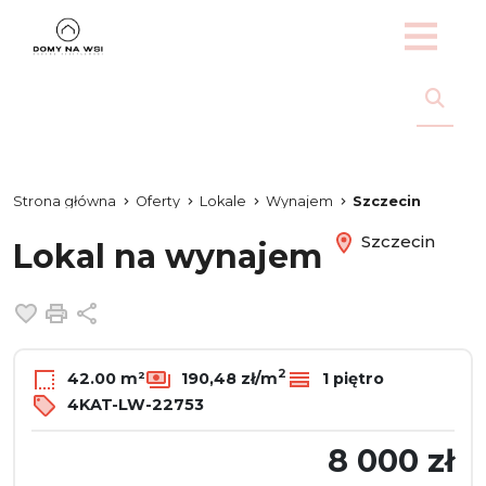
Strona główna
Oferty
Lokale
Wynajem
Szczecin
Szczecin
Lokal na wynajem
Dodaj do ulubionych
Drukuj
Udostępnij
2
42.00 m²
190,48 zł/m
1 piętro
4KAT-LW-22753
8 000 zł