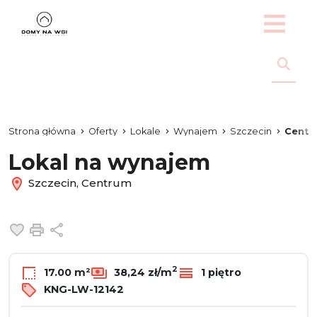
Strona główna
Oferty
Lokale
Wynajem
Szczecin
Centr
Lokal na wynajem
Szczecin, Centrum
Dodaj do ulubionych
Drukuj
Udostępnij
2
17.00 m²
38,24 zł/m
1 piętro
KNG-LW-12142