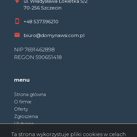
ul. Władysława Łokietka 5/2
70-256 Szczecin
+48
537396210
biuro@domynawsi.com.pl
NIP 7691462898
REGON 590651418
menu
Strona główna
O firmie
Oferty
Zgłoszenia
Ulubione
Blog
Ta strona wykorzystuje pliki cookies w celach