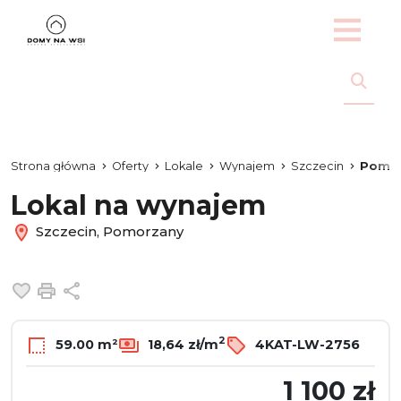
Strona główna
Oferty
Lokale
Wynajem
Szczecin
Pomo
Lokal na wynajem
Szczecin, Pomorzany
Dodaj do ulubionych
Drukuj
Udostępnij
2
59.00 m²
18,64 zł/m
4KAT-LW-2756
1 100 zł