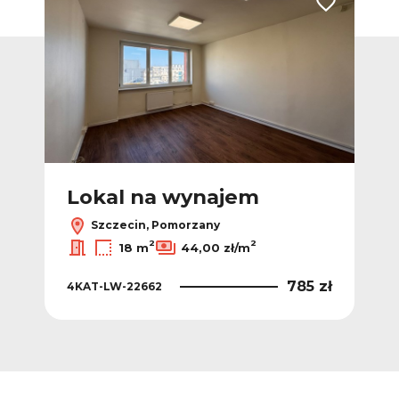
Dodaj do ulubionych
Dodaj do ulub
Lokal na wynajem
L
Szczecin, Pomorzany
2
2
18 m
44,00 zł/m
0 zł
785 zł
4KAT-LW-22662
4KA