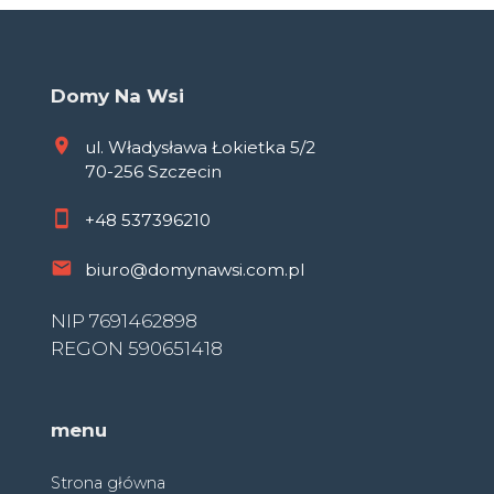
Domy Na Wsi
ul. Władysława Łokietka 5/2
70-256 Szczecin
+48
537396210
biuro@domynawsi.com.pl
NIP 7691462898
REGON 590651418
menu
Strona główna