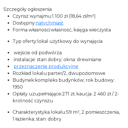
Szczegóły ogłoszenia
Czynsz wynajmu:1 100 zł (18,64 zł/m²)
Dostępny:
natychmiast
Forma własności:własność, księga wieczysta
Typ oferty:lokal użytkowy do wynajęcia
wejście od podwórza
instalacje: stan dobry; okna: drewniane
przeznaczenie produkcyjne
Rozkład lokalu:parter/2, dwupoziomowe
Budynek:kompleks budynków; rok budowy:
1950
Opłaty uzupełniające:271 zł, kaucja: 2 460 zł / 2-
krotność czynszu
Charakterystyka lokalu:59 m², 2 pomieszczenia,
1 łazienka; stan: dobry