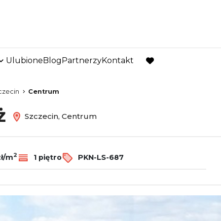
Ulubione
Blog
Partnerzy
Kontakt
favorite
czecin
Centrum
aż
Szczecin, Centrum
2
zł/m
1 piętro
PKN-LS-687