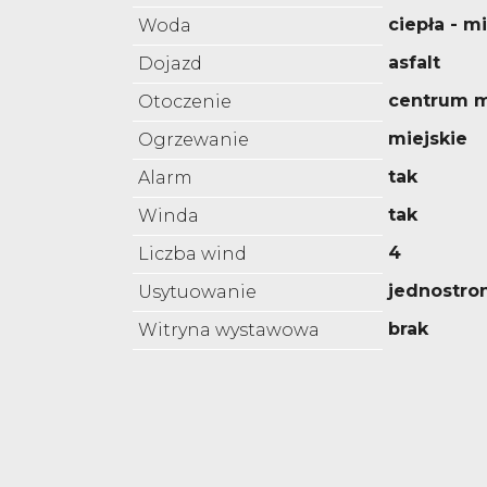
ciepła - m
Woda
asfalt
Dojazd
centrum m
Otoczenie
miejskie
Ogrzewanie
tak
Alarm
tak
Winda
4
Liczba wind
jednostro
Usytuowanie
brak
Witryna wystawowa