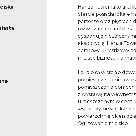
iejska
Hanza Tower jako archit
ofercie posiada lokale 
parterze oraz piętrach 
iasta
rozwiązaniom architekt
dysponują niezależnymi 
ekspozycję. Hanza Towe
garażową. Prestiżowy a
miejsce biznesu na mapi
Lokale są w stanie dew
pomieszczeniami towarzy
nne
pomieszczenia pomocnic
z wystawą na wewnętrz
umieszczonym w centru
wspaniałymi widokami n
powierzchnię okien dzię
Ogrzewanie miejskie.