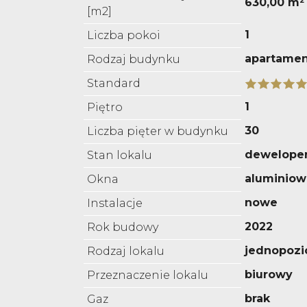
630,00 m²
[m2]
1
Liczba pokoi
apartame
Rodzaj budynku
Standard
1
Piętro
30
Liczba pięter w budynku
deweloper
Stan lokalu
aluminiow
Okna
nowe
Instalacje
2022
Rok budowy
jednopoz
Rodzaj lokalu
biurowy
Przeznaczenie lokalu
brak
Gaz