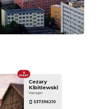
9
OFERT
Cezary
Kibitlewski
Manager
537396210