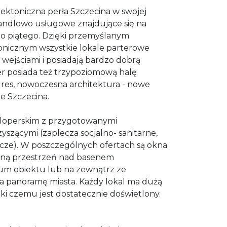
ektoniczna perła Szczecina w swojej
handlowo usługowe znajdujące się na
do piątego. Dzięki przemyślanym
onicznym wszystkie lokale parterowe
wejściami i posiadają bardzo dobrą
r posiada też trzypoziomową halę
dres, nowoczesna architektura - nowe
e Szczecina.
eloperskim z przygotowanymi
szącymi (zaplecza socjalno- sanitarne,
ze). W poszczególnych ofertach są okna
ną przestrzeń nad basenem
m obiektu lub na zewnątrz ze
a panoramę miasta. Każdy lokal ma dużą
ki czemu jest dostatecznie doświetlony.