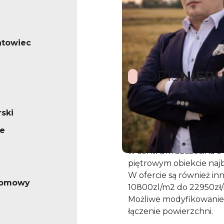
ntowiec
OPIS
NIER
ski
Oferta bez prowizji
e
Lokal biurowo usługow
w centrum Szczecina o 
piętrowym obiekcie najb
W ofercie są również i
iomowy
10800zl/m2 do 22950zł/m
Możliwe modyfikowanie 
łączenie powierzchni.