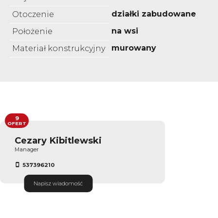
działki zabudowane
Otoczenie
na wsi
Położenie
murowany
Materiał konstrukcyjny
9
OFERT
Cezary Kibitlewski
Manager
537396210
Napisz wiadomość