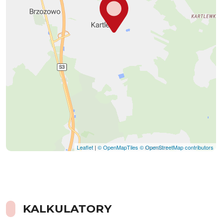
Leaflet
|
© OpenMapTiles
© OpenStreetMap contributors
KALKULATORY