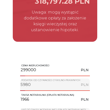
318,797.28 PLN
Uwaga: mogą wystąpić
dodatkowe opłaty za założenie
księgi wieczystej oraz
ustanowienie hipoteki.
CENA NIERUCHOMOŚCI
PLN
PODATEK OD CZYNNOŚCI CYWILNO-PRAWNYCH
PLN
TAKSA NOTARIALNA (OPŁATA NOTARIALNA)
PLN
VAT OD TAKSY NOTARIALNEJ (OPŁATY NOTARIALNEJ)