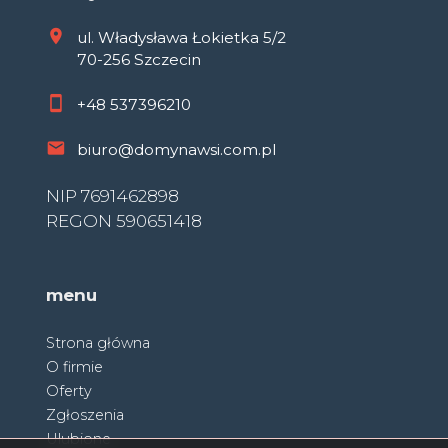
ul. Władysława Łokietka 5/2
70-256 Szczecin
+48
537396210
biuro@domynawsi.com.pl
NIP 7691462898
REGON 590651418
menu
Strona główna
O firmie
Oferty
Zgłoszenia
Ulubione