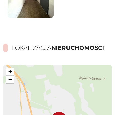
LOKALIZACJA
NIERUCHOMOŚCI
+
−