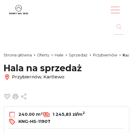
Strona główna
Oferty
Hale
Sprzedaż
Przybiernów
Kart
Hala na sprzedaż
Przybiernów, Kartlewo
Dodaj do ulubionych
Drukuj
Udostępnij
2
240.00 m²
1 245,83 zł/m
KNG-HS-11907