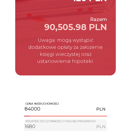
Razem
90,505.98 PLN
Uwaga: mogą wystąpić
dodatkowe opłaty za założenie
księgi wieczystej oraz
ustanowienie hipoteki.
CENA NIERUCHOMOŚCI
PLN
PODATEK OD CZYNNOŚCI CYWILNO-PRAWNYCH
PLN