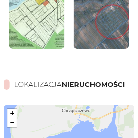
LOKALIZACJA
NIERUCHOMOŚCI
+
−