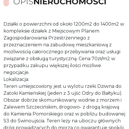
OPIS
NIERUCHOMOŚCI
Działki o powierzchni od około 1200m2 do 1400m2 w
kompleksie działek z Miejscowym Planem
Zagospodarowania Przestrzennego z
przeznaczeniem na zabudowę mieszkaniową z
możliwością całorocznego przebywania oraz usługi
związane z obsługą turystyczną. Cena 70zł/m2 w
przypadku zakupu większej ilości możliwe
negocjacje.
Lokalizacja:
Teren umiejscowiony jest u wylotu rzeki Dziwna do
Zatoki Kamieńskiej (jeden z 3 ujść Odry do Bałtyku).
Obszar dobrze skomunikowany wodnie z morzem i
Zalewem Szczecińskim, drogowo- z drogą krajową
do Kamienia Pomorskiego oraz w pobliżu budowanej
S3 do Świnoujścia. Teren leży na uboczu głównych
dróg prowadzących do morza co gwarantuje spokój,