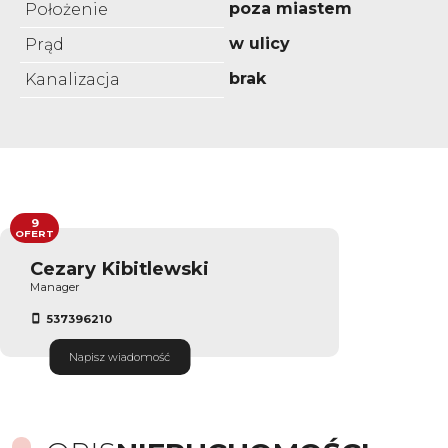
poza miastem
Położenie
w ulicy
Prąd
brak
Kanalizacja
9
OFERT
Cezary Kibitlewski
Manager
537396210
Napisz wiadomość