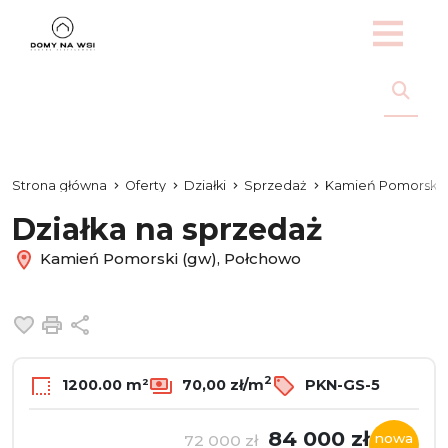
Strona główna
Oferty
Działki
Sprzedaż
Kamień Pomorski 
Działka na sprzedaż
Kamień Pomorski (gw), Połchowo
Dodaj do ulubionych
Drukuj
Udostępnij
2
1200.00 m²
70,00 zł/m
PKN-GS-5
84 000 zł
nowa
72 000 zł