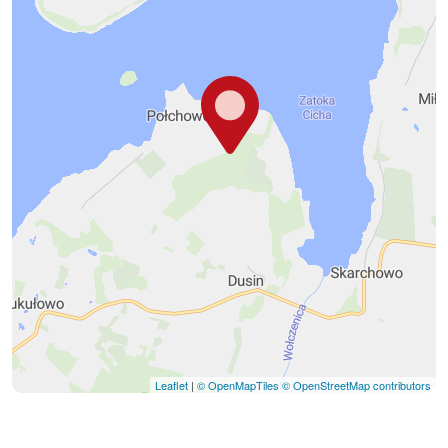
Leaflet
|
© OpenMapTiles
© OpenStreetMap contributors