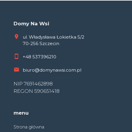
Domy Na Wsi
ul. Władysława Łokietka 5/2
70-256 Szczecin
+48
537396210
biuro@domynawsi.com.pl
NIP 7691462898
REGON 590651418
menu
Strona główna