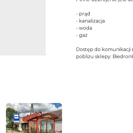
- prąd
- kanalizacja
- woda
- gaz
Dostęp do komunikacji mi
pobliżu sklepy: Biedron