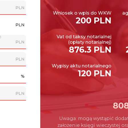
PLN
Wniosek o wpis do WKW
ag
200 PLN
PLN
Vat od taksy notarialnej
)
PLN
(opłaty notarialnej)
876.3 PLN
PLN
Wypisy aktu notarialnego
120 PLN
%
PLN
808
Uwaga: mogą wystąpić dodat
założenie księgi wieczystej o