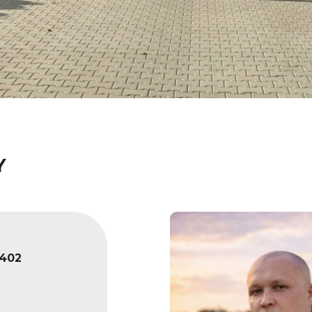
Y
1402