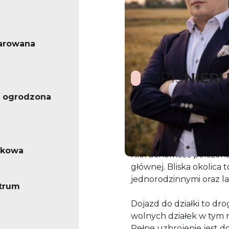
arowana
OPIS
NIER
 ogrodzona
Zapraszam do zapoznan
ukowa
Nieruchomość położona 
głównej. Bliska okolica
jednorodzinnymi oraz la
ntrum
Dojazd do działki to dro
wolnych działek w tym 
Pełne uzbrojenie jest d