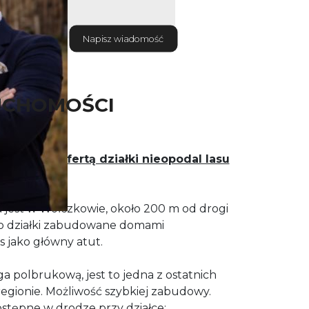
Napisz wiadomość
UCHOMOŚCI
ia się z ofertą działki nieopodal lasu
jest w Wołczkowie, około 200 m od drogi
 to działki zabudowane domami
s jako główny atut.
ga polbrukową, jest to jedna z ostatnich
regionie. Możliwość szybkiej zabudowy.
ostępne w drodze przy działce: