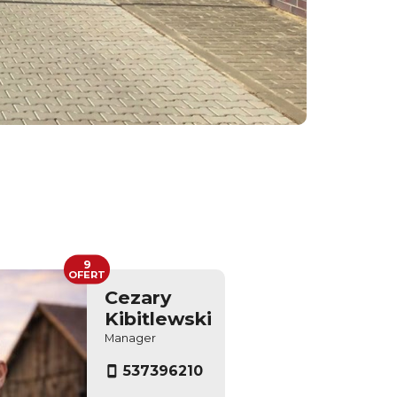
9
OFERT
Cezary
Kibitlewski
Manager
537396210