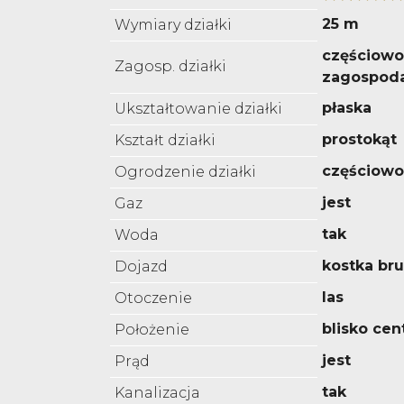
25 m
Wymiary działki
częściowo
Zagosp. działki
zagospod
płaska
Ukształtowanie działki
prostokąt
Kształt działki
częściowo
Ogrodzenie działki
jest
Gaz
tak
Woda
kostka br
Dojazd
las
Otoczenie
blisko ce
Położenie
jest
Prąd
tak
Kanalizacja