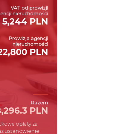
VAT od prowizji
encji nieruchomości
5,244 PLN
Prowizja agencji
nieruchomości
22,800 PLN
Razem
,296.3 PLN
kowe opłaty za
raz ustanowienie