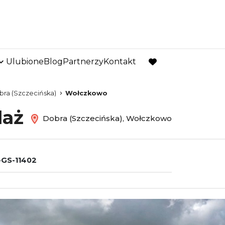
Ulubione
Blog
Partnerzy
Kontakt
favorite
ra (Szczecińska)
Wołczkowo
daż
Dobra (Szczecińska), Wołczkowo
GS-11402