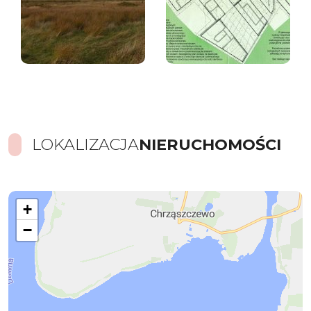
LOKALIZACJA
NIERUCHOMOŚCI
+
−