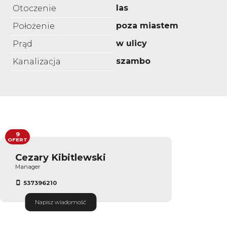
las
Otoczenie
poza miastem
Położenie
w ulicy
Prąd
szambo
Kanalizacja
9
OFERT
Cezary Kibitlewski
Manager
537396210
Napisz wiadomość