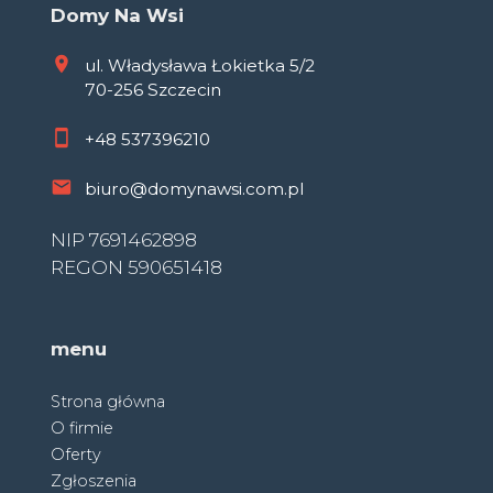
Domy Na Wsi
ul. Władysława Łokietka 5/2
70-256 Szczecin
+48
537396210
biuro@domynawsi.com.pl
NIP 7691462898
REGON 590651418
menu
Strona główna
O firmie
Oferty
Zgłoszenia