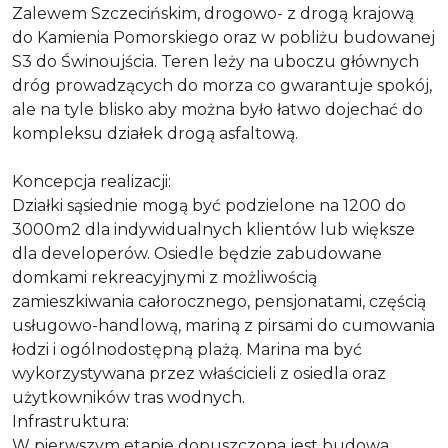
Zalewem Szczecińskim, drogowo- z drogą krajową
do Kamienia Pomorskiego oraz w pobliżu budowanej
S3 do Świnoujścia. Teren leży na uboczu głównych
dróg prowadzących do morza co gwarantuje spokój,
ale na tyle blisko aby można było łatwo dojechać do
kompleksu działek drogą asfaltową.
Koncepcja realizacji:
Działki sąsiednie mogą być podzielone na 1200 do
3000m2 dla indywidualnych klientów lub większe
dla developerów. Osiedle będzie zabudowane
domkami rekreacyjnymi z możliwością
zamieszkiwania całorocznego, pensjonatami, częścią
usługowo-handlową, mariną z pirsami do cumowania
łodzi i ogólnodostępną plażą. Marina ma być
wykorzystywana przez właścicieli z osiedla oraz
użytkowników tras wodnych.
Infrastruktura:
W pierwszym etapie dopuszczona jest budowa