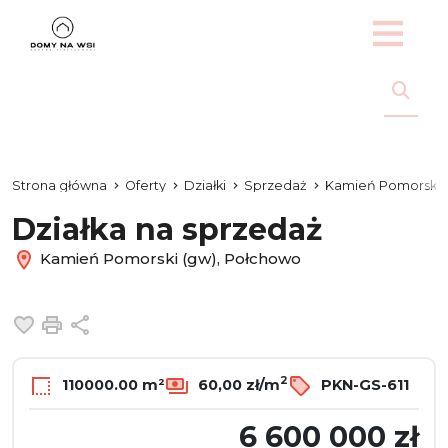
Strona główna
Oferty
Działki
Sprzedaż
Kamień Pomorski 
Działka na sprzedaż
Kamień Pomorski (gw), Połchowo
Dodaj do ulubionych
Drukuj
Udostępnij
2
110000.00 m²
60,00 zł/m
PKN-GS-611
6 600 000 zł