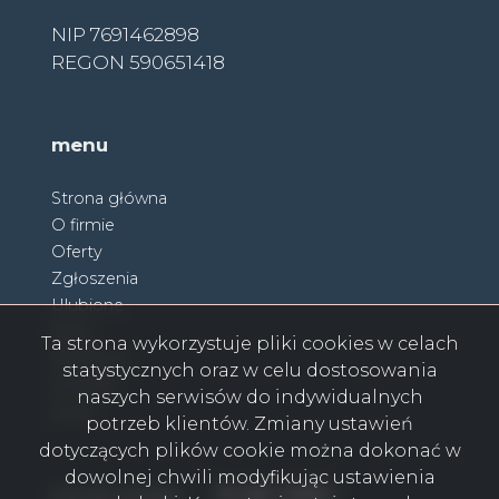
NIP 7691462898
REGON 590651418
menu
Strona główna
O firmie
Oferty
Zgłoszenia
Ulubione
Blog
Ta strona wykorzystuje pliki cookies w celach
Partnerzy
statystycznych oraz w celu dostosowania
Kontakt
naszych serwisów do indywidualnych
Rodo
potrzeb klientów. Zmiany ustawień
dotyczących plików cookie można dokonać w
dowolnej chwili modyfikując ustawienia
Facebook
Facebook
Facebook
Facebook
Facebook
Facebook
Facebook
social media