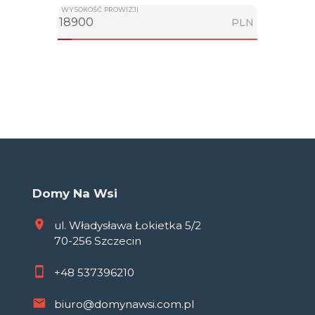
WYSOKOŚĆ PROWIZJI
PLN
Domy Na Wsi
ul. Władysława Łokietka 5/2
70-256 Szczecin
+48
537396210
biuro@domynawsi.com.pl