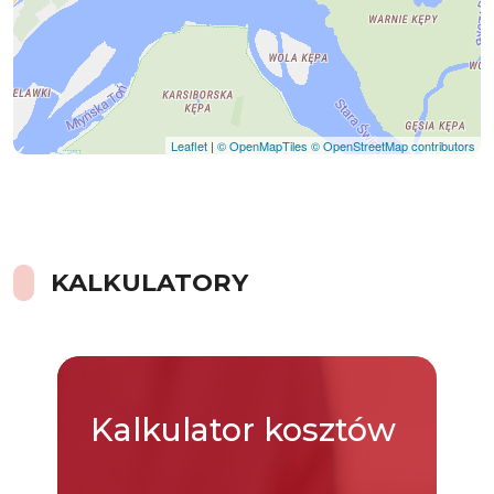
Leaflet
|
© OpenMapTiles
© OpenStreetMap contributors
KALKULATORY
Kalkulator
kosztów