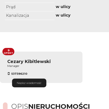
w ulicy
Prąd
w ulicy
Kanalizacja
9
OFERT
Cezary Kibitlewski
Manager
537396210
Napisz wiadomość
OPIS
NIERUCHOMOŚCI