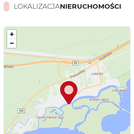
LOKALIZACJA
NIERUCHOMOŚCI
+
−