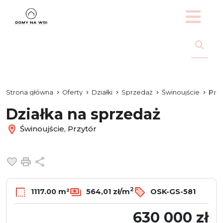
Strona główna
Oferty
Działki
Sprzedaż
Świnoujście
Prz
Działka na sprzedaż
Świnoujście, Przytór
Dodaj do ulubionych
Drukuj
Udostępnij
2
1117.00 m²
564,01 zł/m
OSK-GS-581
630 000 zł