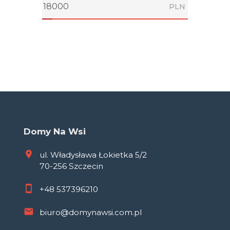
PLN
Domy Na Wsi
ul. Władysława Łokietka 5/2
70-256 Szczecin
+48
537396210
biuro@domynawsi.com.pl