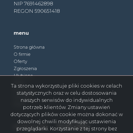
NIP 7691462898
REGON 590651418
menu
Strona główna
O firmie
Oferty
Zgłoszenia
Ulubione
Blog
Ta strona wykorzystuje pliki cookies w celach
Partnerzy
statystycznych oraz w celu dostosowania
Kontakt
naszych serwisów do indywidualnych
Rodo
potrzeb klientów. Zmiany ustawień
dotyczących plików cookie można dokonać w
dowolnej chwili modyfikując ustawienia
Facebook
Facebook
Facebook
Facebook
Facebook
Facebook
Facebook
social media
przeglądarki. Korzystanie z tej strony bez