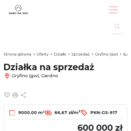
Strona główna
Oferty
Działki
Sprzedaż
Gryfino (gw)
Ga
Działka na sprzedaż
Gryfino (gw), Gardno
Dodaj do ulubionych
Drukuj
Udostępnij
2
9000.00 m²
66,67 zł/m
PKN-GS-917
600 000 zł