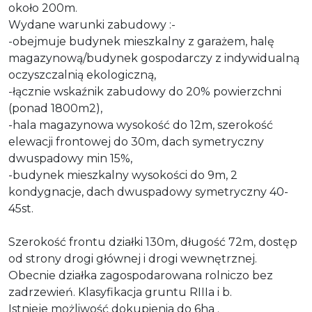
około 200m.
Wydane warunki zabudowy :-
-obejmuje budynek mieszkalny z garażem, halę
magazynową/budynek gospodarczy z indywidualną
oczyszczalnią ekologiczną,
-łącznie wskaźnik zabudowy do 20% powierzchni
(ponad 1800m2),
-hala magazynowa wysokość do 12m, szerokość
elewacji frontowej do 30m, dach symetryczny
dwuspadowy min 15%,
-budynek mieszkalny wysokości do 9m, 2
kondygnacje, dach dwuspadowy symetryczny 40-
45st.
Szerokość frontu działki 130m, długość 72m, dostęp
od strony drogi głównej i drogi wewnętrznej.
Obecnie działka zagospodarowana rolniczo bez
zadrzewień. Klasyfikacja gruntu RIIIa i b.
Istnieje możliwość dokupienia do 6ha .