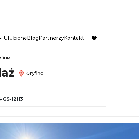
Ulubione
Blog
Partnerzy
Kontakt
favorite
yfino
daż
Gryfino
-GS-12113