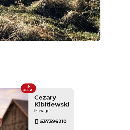
9
OFERT
Cezary
Kibitlewski
Manager
537396210