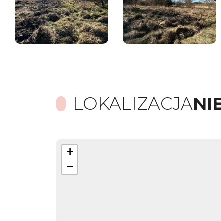
LOKALIZACJA
NI
+
−