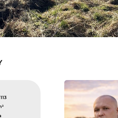
Y
113
m²
a