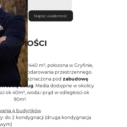
Napisz wiadomość
UCHOMOŚCI
powierzchni 2440 m², położona w Gryfinie,
anem zagospodarowania przestrzennego.
ako
2MNj
przeznaczona pod
zabudowę
iwością usług
. Media dostępne w okolicy
ości ok 40m², woda i prąd w odległości ok
90m².
wania 4 budynków
: do 2 kondygnacji (druga kondygnacja
owym)