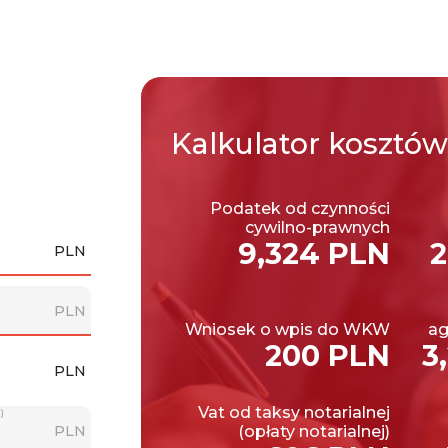
Kalkulator
kosztów
Podatek od czynności
cywilno-prawnych
9,324 PLN
2
PLN
PLN
Wniosek o wpis do WKW
ag
200 PLN
3
PLN
Vat od taksy notarialnej
)
PLN
(opłaty notarialnej)