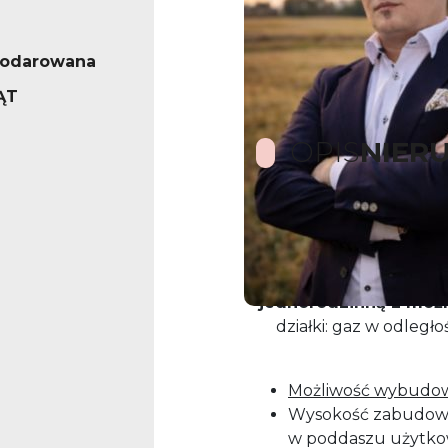
podarowana
ĄT
OPIS
NIER
Na sprzedaż działka o 
objęta miejscowym pl
Działka oznaczona j
jednorodzinną z możl
działki: gaz w odległ
Możliwość wybudo
Wysokość zabudowy
w poddaszu użytk