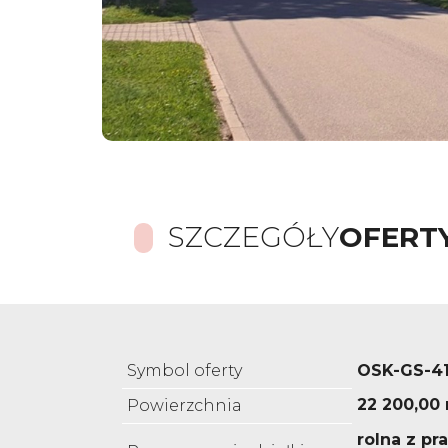
SZCZEGÓŁY
OFERT
Symbol oferty
OSK-GS-4
22 200,00
Powierzchnia
rolna z p