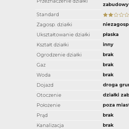
Przeznaczenie działki
zabudowy
Standard
niezagos
Zagosp. działki
płaska
Ukształtowanie działki
inny
Kształt działki
brak
Ogrodzenie działki
brak
Gaz
brak
Woda
droga gru
Dojazd
działki z
Otoczenie
poza mia
Położenie
brak
Prąd
brak
Kanalizacja