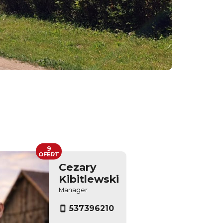
9
OFERT
Cezary
Kibitlewski
Manager
537396210