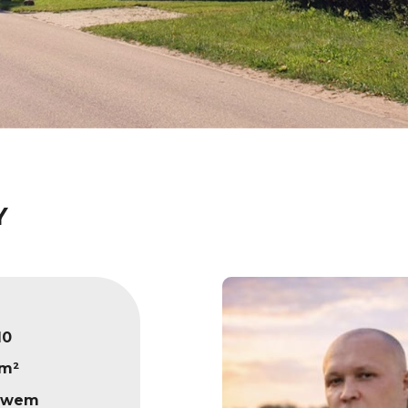
Y
10
 m²
rawem