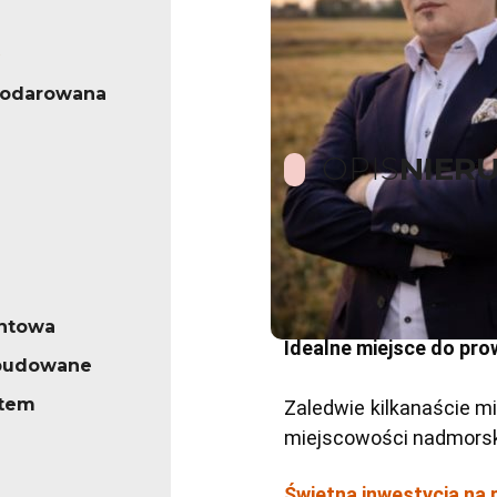
podarowana
OPIS
NIER
Dwie działki rolne o 
województwie 
#zachodni
. 
#Trzebiatów
ntowa
abudowane
stem
Zaledwie kilkanaście m
miejscowości nadmorsk
Świetna inwestycja na 