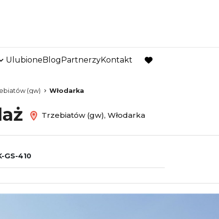
Ulubione
Blog
Partnerzy
Kontakt
favorite
ebiatów (gw)
Włodarka
daż
Trzebiatów (gw), Włodarka
-GS-410