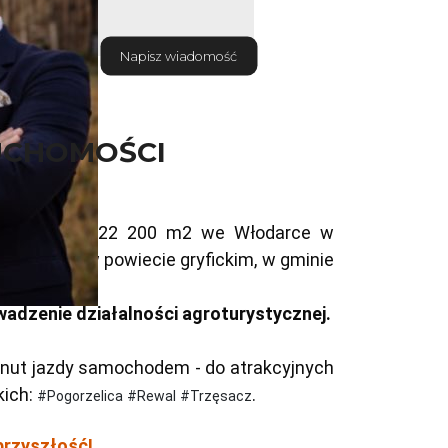
Napisz wiadomość
UCHOMOŚCI
łącznej pow. 22 200 m2 we Włodarce w 
, w powiecie gryfickim, w gminie 
opomorskim
Idealne miejsce do prowadzenie działalności agroturystycznej. 
inut jazdy samochodem - do atrakcyjnych 
ich: 
.
#Pogorzelica
#Rewal
#Trzęsacz
przyszłość!