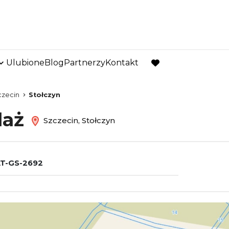
Ulubione
Blog
Partnerzy
Kontakt
favorite
czecin
Stołczyn
daż
Szczecin, Stołczyn
T-GS-2692