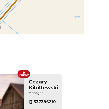
9
OFERT
Cezary
Kibitlewski
Manager
537396210