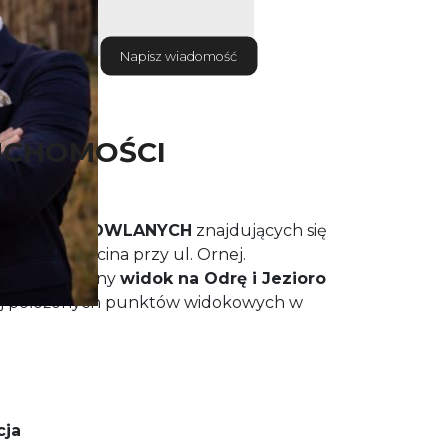
Napisz wiadomość
UCHOMOŚCI
działek
BUDOWLANYCH
znajdujących się
nocy Szczecina przy ul. Ornej.
ię panoramiczny
widok na Odrę i Jezioro
żej położonych punktów widokowych w
cja