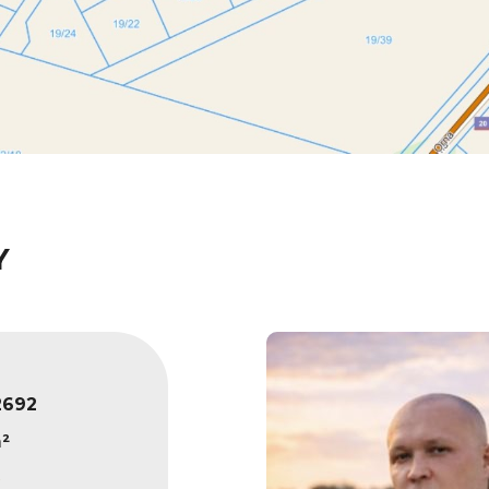
Y
2692
²