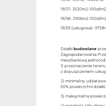
19/37- 3530m2-100zł/m
19/38- 2906m2-100zł/m
19/39 (usługowa)- 9758
Działki
budowlane
prze
Zagospodarowania Prz
mieszkaniową jednorodz
1) przeznaczenie teren
z dopuszczeniem usług
2) minimalny udział pow
50% powierzchni działk
3) maksymalna powierzc
4) wysokość zabudowy: