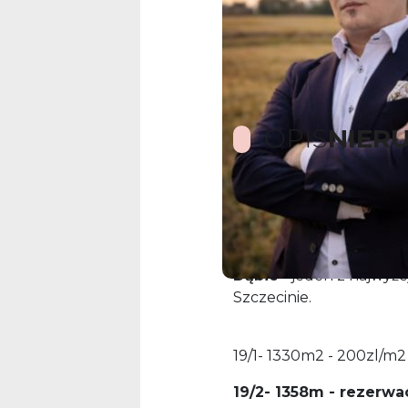
OPIS
NIER
Na sprzedaż kompleks 
na nowym osiedlu na pół
Z działek rozpościera s
Dąbie
- jeden z najwy
Szczecinie.
19/1- 1330m2 - 200zl/m2
19/2- 1358m - rezerwa