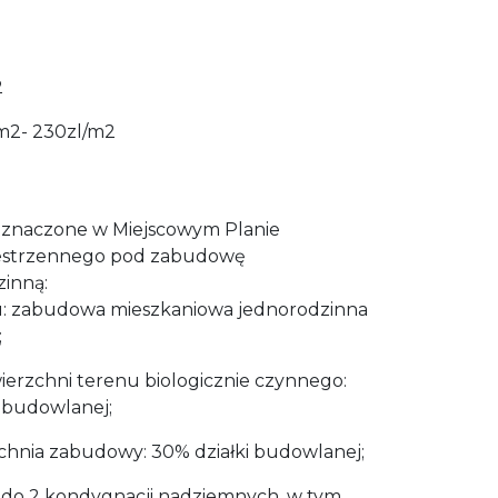
2
2
m2- 230zl/m2
znaczone w Miejscowym Planie
estrzennego pod zabudowę
inną:
u: zabudowa mieszkaniowa jednorodzinna
;
ierzchni terenu biologicznie czynnego:
i budowlanej;
hnia zabudowy: 30% działki budowlanej;
 do 2 kondygnacji nadziemnych, w tym