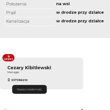
na wsi
Położenie
w drodze przy działce
Prąd
w drodze przy działce
Kanalizacja
9
OFERT
Cezary Kibitlewski
Manager
537396210
Napisz wiadomość