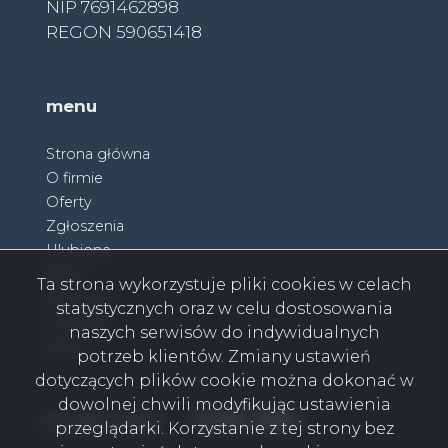
NIP 7691462898
REGON 590651418
menu
Strona główna
O firmie
Oferty
Zgłoszenia
Ulubione
Blog
Ta strona wykorzystuje pliki cookies w celach
Partnerzy
statystycznych oraz w celu dostosowania
Kontakt
naszych serwisów do indywidualnych
Rodo
potrzeb klientów. Zmiany ustawień
dotyczących plików cookie można dokonać w
dowolnej chwili modyfikując ustawienia
Facebook
Facebook
Facebook
Facebook
Facebook
Facebook
Facebook
social media
przeglądarki. Korzystanie z tej strony bez