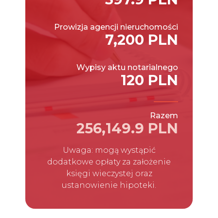
Prowizja agencji nieruchomości
7,200 PLN
Wypisy aktu notarialnego
120 PLN
Razem
256,149.9 PLN
Uwaga: mogą wystąpić
dodatkowe opłaty za założenie
księgi wieczystej oraz
ustanowienie hipoteki.