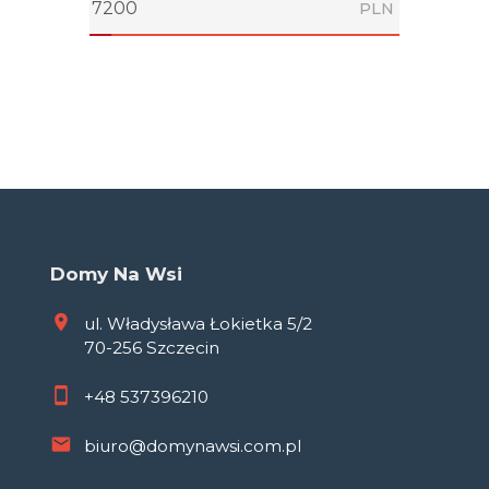
PLN
Domy Na Wsi
ul. Władysława Łokietka 5/2
70-256 Szczecin
+48
537396210
biuro@domynawsi.com.pl