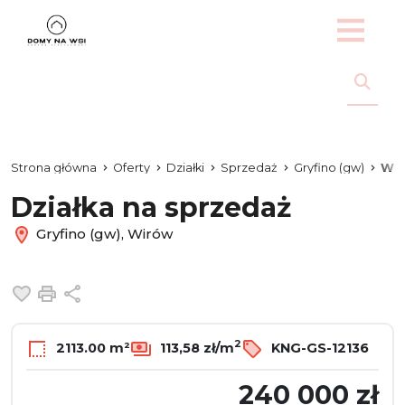
Strona główna
Oferty
Działki
Sprzedaż
Gryfino (gw)
Wi
Działka na sprzedaż
Gryfino (gw), Wirów
Dodaj do ulubionych
Drukuj
Udostępnij
2
2113.00 m²
113,58 zł/m
KNG-GS-12136
240 000 zł