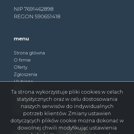
NIP 7691462898
REGON 590651418
menu
Strona główna
O firmie
Oferty
Zgłoszenia
Ulubione
Blog
Ta strona wykorzystuje pliki cookies w celach
Partnerzy
statystycznych oraz w celu dostosowania
Kontakt
naszych serwisów do indywidualnych
Rodo
potrzeb klientów. Zmiany ustawień
dotyczących plików cookie można dokonać w
dowolnej chwili modyfikując ustawienia
Facebook
Facebook
Facebook
Facebook
Facebook
Facebook
Facebook
social media