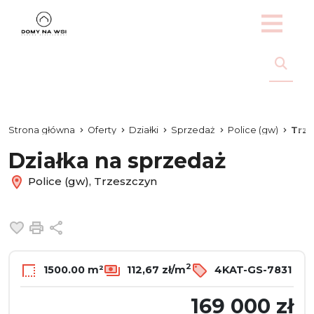
Strona główna
Oferty
Działki
Sprzedaż
Police (gw)
Trze
Działka na sprzedaż
Police (gw), Trzeszczyn
Dodaj do ulubionych
Drukuj
Udostępnij
2
1500.00 m²
112,67 zł/m
4KAT-GS-7831
169 000 zł