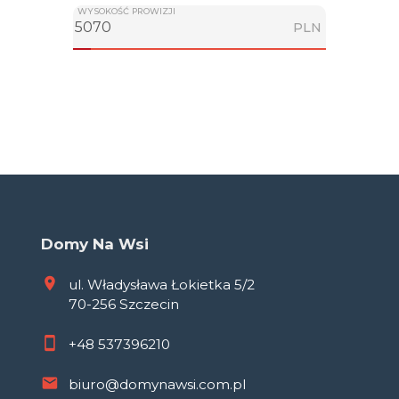
WYSOKOŚĆ PROWIZJI
PLN
Domy Na Wsi
ul. Władysława Łokietka 5/2
70-256 Szczecin
+48
537396210
biuro@domynawsi.com.pl