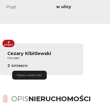
w ulicy
Prąd
9
OFERT
Cezary Kibitlewski
Manager
537396210
Napisz wiadomość
OPIS
NIERUCHOMOŚCI