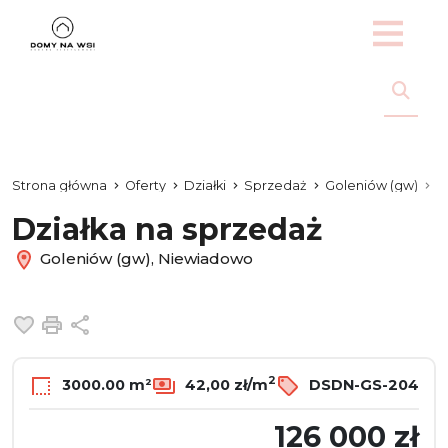
Strona główna
Oferty
Działki
Sprzedaż
Goleniów (gw)
N
Działka na sprzedaż
Goleniów (gw), Niewiadowo
Dodaj do ulubionych
Drukuj
Udostępnij
2
3000.00 m²
42,00 zł/m
DSDN-GS-204
126 000 zł