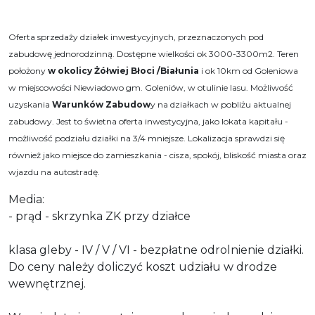
Oferta sprzedaży działek inwestycyjnych, przeznaczonych pod
zabudowę jednorodzinną. Dostępne wielkości ok 3000-3300m2. Teren
położony
w okolicy Żółwiej Błoci /Białunia
i ok 10km od Goleniowa
w miejscowości Niewiadowo gm. Goleniów, w otulinie lasu. Możliwość
uzyskania
Warunków Zabudow
y na działkach w pobliżu aktualnej
zabudowy. Jest to świetna oferta inwestycyjna, jako lokata kapitału -
możliwość podziału działki na 3/4 mniejsze. Lokalizacja sprawdzi się
również jako miejsce do zamieszkania - cisza, spokój, bliskość miasta oraz
wjazdu na autostradę.
Media:
- prąd - skrzynka ZK przy działce
klasa gleby - IV / V / VI - bezpłatne odrolnienie działki.
Do ceny należy doliczyć koszt udziału w drodze
wewnętrznej.