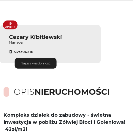
9
OFERT
Cezary Kibitlewski
Manager
537396210
Napisz wiadomość
OPIS
NIERUCHOMOŚCI
Kompleks działek do zabudowy - świetna
inwestycja w pobliżu Zółwiej Błoci i Goleniowa!
42zł/m2!