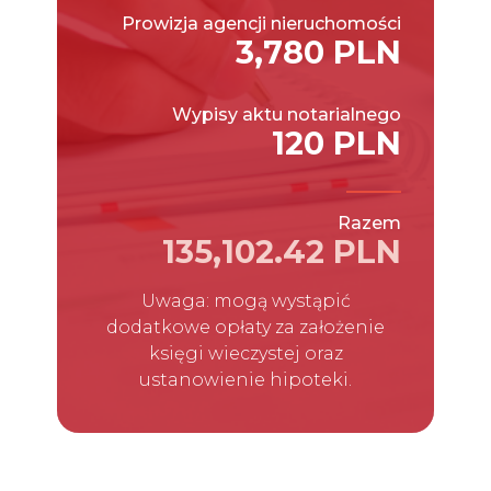
Prowizja agencji nieruchomości
3,780 PLN
Wypisy aktu notarialnego
120 PLN
Razem
135,102.42 PLN
Uwaga: mogą wystąpić
dodatkowe opłaty za założenie
księgi wieczystej oraz
ustanowienie hipoteki.