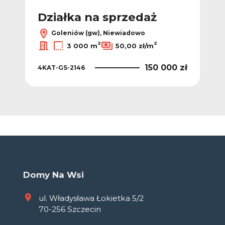
Działka na sprzedaż
Goleniów (gw), Niewiadowo
2
2
3 000 m
50,00 zł/m
150 000 zł
4KAT-GS-2146
Domy Na Wsi
ul. Władysława Łokietka 5/2
70-256 Szczecin