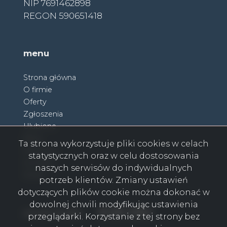
NIP 7691462898
REGON 590651418
menu
Strona główna
O firmie
Oferty
Zgłoszenia
Ulubione
Blog
Ta strona wykorzystuje pliki cookies w celach
Partnerzy
statystycznych oraz w celu dostosowania
Kontakt
naszych serwisów do indywidualnych
Rodo
potrzeb klientów. Zmiany ustawień
dotyczących plików cookie można dokonać w
dowolnej chwili modyfikując ustawienia
Facebook
Facebook
Facebook
Facebook
Facebook
Facebook
Facebook
social media
przeglądarki. Korzystanie z tej strony bez