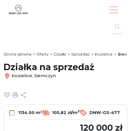
Strona główna
Oferty
Działki
Sprzedaż
Kozielice
Siemc
Działka na sprzedaż
Kozielice, Siemczyn
Dodaj do ulubionych
Drukuj
Udostępnij
2
1134.00 m²
105,82 zł/m
DNW-GS-477
120 000 zł