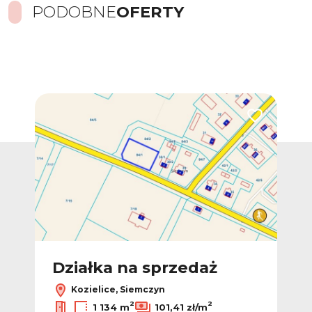
PODOBNE
OFERTY
Dodaj do ulub
Działka na sprzedaż
Kozielice, Siemczyn
2
2
1 134 m
101,41 zł/m