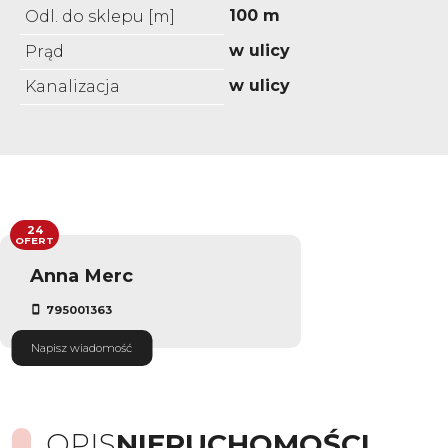
100 m
Odl. do sklepu [m]
w ulicy
Prąd
w ulicy
Kanalizacja
24
OFERT
Anna Merc
795001363
Napisz wiadomość
OPIS
NIERUCHOMOŚCI