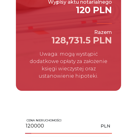
Wypisy aktu notarialnego
120 PLN
Razem
128,731.5 PLN
Uwaga: mogą wystąpić
dodatkowe opłaty za założenie
księgi wieczystej oraz
ustanowienie hipoteki.
CENA NIERUCHOMOŚCI
PLN