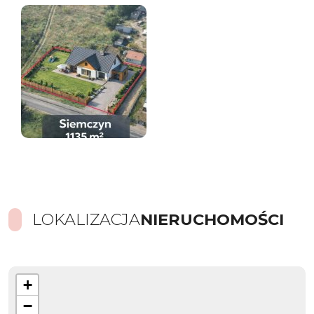
LOKALIZACJA
NIERUCHOMOŚCI
+
−