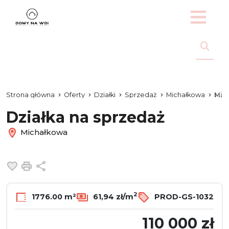
Strona główna
Oferty
Działki
Sprzedaż
Michałkowa
Mic
Działka na sprzedaż
Michałkowa
Dodaj do ulubionych
Drukuj
Udostępnij
2
1776.00 m²
61,94 zł/m
PROD-GS-1032
110 000 zł