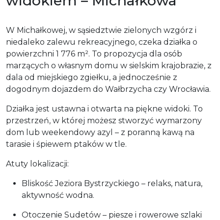
widokiem – Michałkowa
W Michałkowej, w sąsiedztwie zielonych wzgórz i
niedaleko zalewu rekreacyjnego, czeka działka o
powierzchni 1 776 m². To propozycja dla osób
marzących o własnym domu w sielskim krajobrazie, z
dala od miejskiego zgiełku, a jednocześnie z
dogodnym dojazdem do Wałbrzycha czy Wrocławia.
Działka jest ustawna i otwarta na piękne widoki. To
przestrzeń, w której możesz stworzyć wymarzony
dom lub weekendowy azyl – z poranną kawą na
tarasie i śpiewem ptaków w tle.
Atuty lokalizacji:
Bliskość Jeziora Bystrzyckiego – relaks, natura,
aktywność wodna.
Otoczenie Sudetów – piesze i rowerowe szlaki