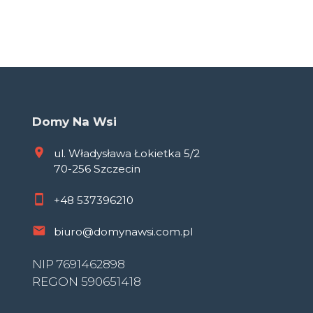
Domy Na Wsi
ul. Władysława Łokietka 5/2
70-256 Szczecin
+48
537396210
biuro@domynawsi.com.pl
NIP 7691462898
REGON 590651418