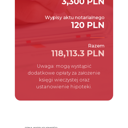
3,300 PLN
Wypisy aktu notarialnego
120 PLN
Razem
118,113.3 PLN
Uwaga: mogą wystąpić
dodatkowe opłaty za założenie
księgi wieczystej oraz
ustanowienie hipoteki.