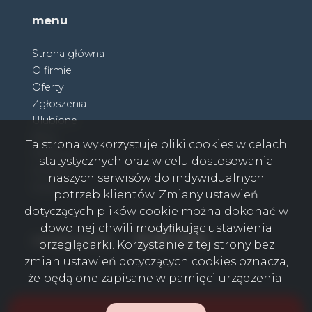
menu
Strona główna
O firmie
Oferty
Zgłoszenia
Ulubione
Blog
Ta strona wykorzystuje pliki cookies w celach
Partnerzy
statystycznych oraz w celu dostosowania
Kontakt
naszych serwisów do indywidualnych
Rodo
potrzeb klientów. Zmiany ustawień
dotyczących plików cookie można dokonać w
dowolnej chwili modyfikując ustawienia
Facebook
Facebook
Facebook
Facebook
Facebook
Facebook
Facebook
social media
przeglądarki. Korzystanie z tej strony bez
zmian ustawień dotyczących cookies oznacza,
że będą one zapisane w pamięci urządzenia.