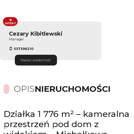
9
OFERT
Cezary Kibitlewski
Manager
537396210
Napisz wiadomość
OPIS
NIERUCHOMOŚCI
Działka 1 776 m² – kameralna
przestrzeń pod dom z