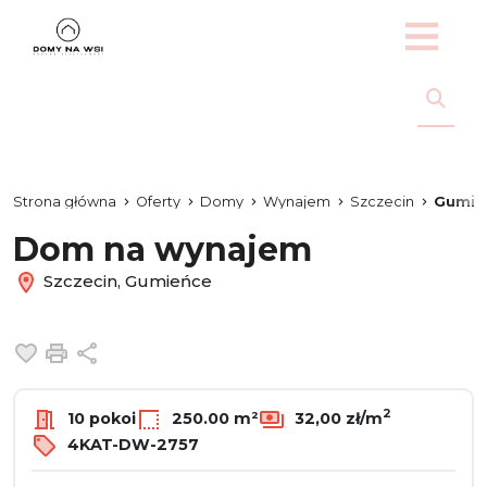
Strona główna
Oferty
Domy
Wynajem
Szczecin
Gumie
Dom na wynajem
Szczecin, Gumieńce
Dodaj do ulubionych
Drukuj
Udostępnij
2
10 pokoi
250.00 m²
32,00 zł/m
4KAT-DW-2757