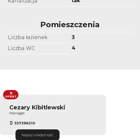
tak
Kanalizacja
Pomieszczenia
Liczba łazienek
3
4
Liczba WC
9
OFERT
Cezary Kibitlewski
Manager
537396210
Napisz wiadomość