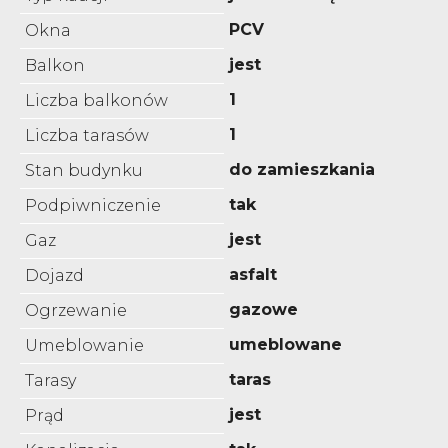
PCV
Okna
jest
Balkon
1
Liczba balkonów
1
Liczba tarasów
do zamieszkania
Stan budynku
tak
Podpiwniczenie
jest
Gaz
asfalt
Dojazd
gazowe
Ogrzewanie
umeblowane
Umeblowanie
taras
Tarasy
jest
Prąd