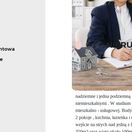
OPIS
NIER
ntowa
e
Przysiółek Wsi , Budziszcze 
Wyłącznie u Nas !
630 000 PLN
Nieruchomość zabudowana bu
nadziemne i jedna podziemną
niemieszkalnymi . W studium
mieszkalno - usługowej. Budyn
2 pokoje , kuchnia, łazienka 
wejście na strych nad jedną 
350m2 oraz wiata około 100