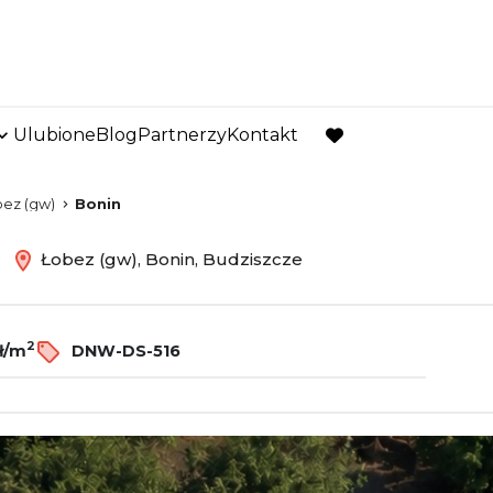
Ulubione
Blog
Partnerzy
Kontakt
favorite
ez (gw)
Bonin
ż
Łobez (gw), Bonin, Budziszcze
2
ł/m
DNW-DS-516