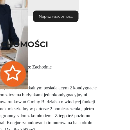
Napisz wiadomość
UCHOMOŚCI
/ Łobez / Pomorze Zachodnie
dynkiem mieszkalnym posiadającym 2 kondygnacje
 oraz trzema budynkami jednokondygnacyjnymi
 uwarunkowań Gminy Bi działka o wiodącej funkcji
ek mieszkalny w parterze 2 pomieszczenia , pietro
i ogromny salon z kominkiem . Z tego też poziomu
z hal. Kolejne zabudowania to murowana hala około
m2. Działka 3500m2