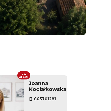
24
OFERT
Joanna
Kociałkowska
663701281