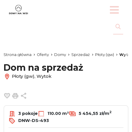
Strona główna
Oferty
Domy
Sprzedaż
Płoty (gw)
Wyto
Dom na sprzedaż
Płoty (gw), Wytok
Dodaj do ulubionych
Drukuj
Udostępnij
2
3 pokoje
110.00 m²
5 454,55 zł/m
DNW-DS-493