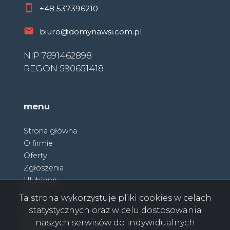
+48
537396210
biuro@domynawsi.com.pl
NIP 7691462898
REGON 590651418
menu
Strona główna
O firmie
Oferty
Zgłoszenia
Ulubione
Blog
Ta strona wykorzystuje pliki cookies w celach
Partnerzy
statystycznych oraz w celu dostosowania
Kontakt
naszych serwisów do indywidualnych
Rodo