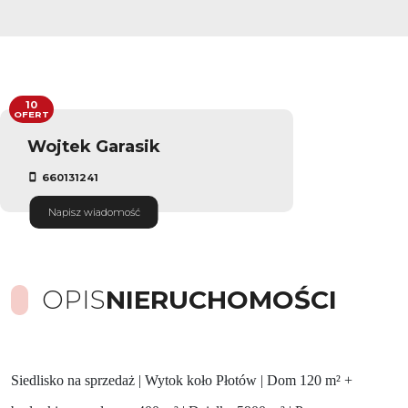
10
OFERT
Wojtek Garasik
660131241
Napisz wiadomość
OPIS
NIERUCHOMOŚCI
Siedlisko na sprzedaż | Wytok koło Płotów | Dom 120 m² +