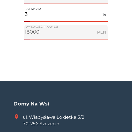
PROWIZJA
%
WYSOKOŚĆ PROWIZJI
PLN
Domy Na Wsi
ul. Władysława Łokietka 5/2
70-256 Szczecin