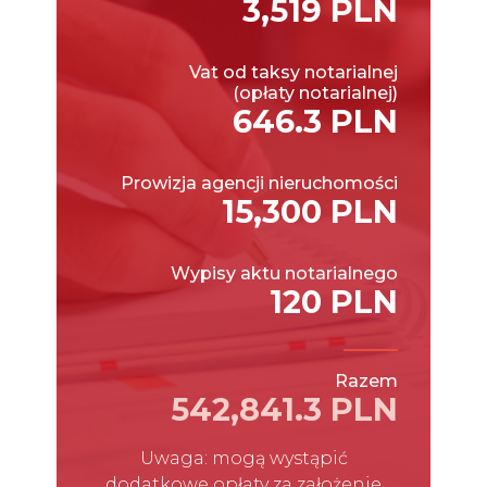
3,519 PLN
Vat od taksy notarialnej
(opłaty notarialnej)
646.3 PLN
Prowizja agencji nieruchomości
15,300 PLN
Wypisy aktu notarialnego
120 PLN
Razem
542,841.3 PLN
Uwaga: mogą wystąpić
dodatkowe opłaty za założenie