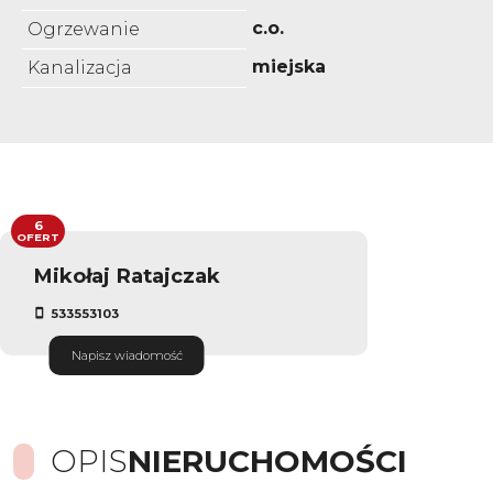
c.o.
Ogrzewanie
miejska
Kanalizacja
6
OFERT
Mikołaj Ratajczak
533553103
Napisz wiadomość
OPIS
NIERUCHOMOŚCI