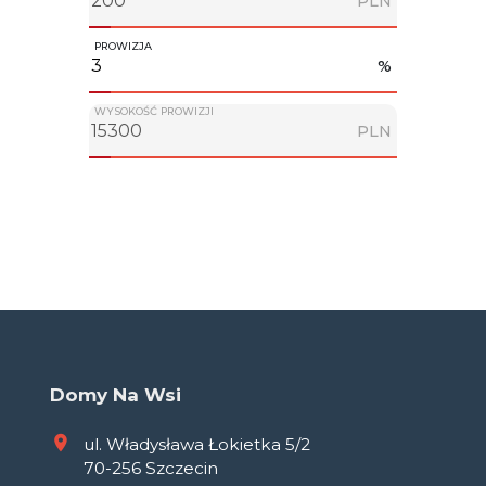
PLN
PROWIZJA
%
WYSOKOŚĆ PROWIZJI
PLN
Domy Na Wsi
ul. Władysława Łokietka 5/2
70-256 Szczecin