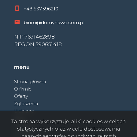
+48
537396210
biuro@domynawsi.com.pl
NIP 7691462898
REGON 590651418
menu
Strona główna
O firmie
Oferty
Zgłoszenia
Ulubione
Blog
Ta strona wykorzystuje pliki cookies w celach
Partnerzy
statystycznych oraz w celu dostosowania
Kontakt
naszych serwisów do indywidualnych