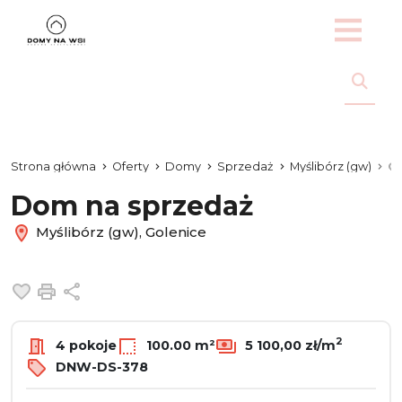
Strona główna
Oferty
Domy
Sprzedaż
Myślibórz (gw)
Go
Dom na sprzedaż
Myślibórz (gw), Golenice
Dodaj do ulubionych
Drukuj
Udostępnij
2
4 pokoje
100.00 m²
5 100,00 zł/m
DNW-DS-378