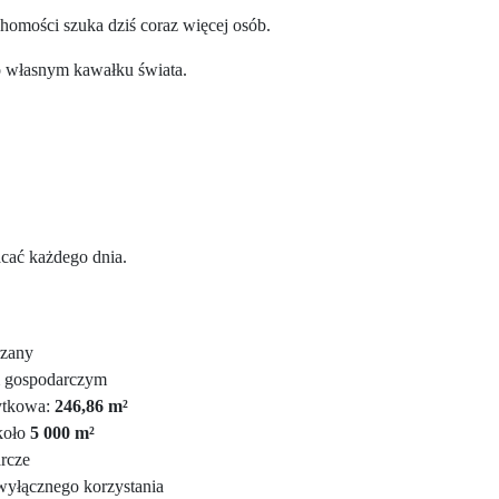
chomości szuka dziś coraz więcej osób.
o własnym kawałku świata.
acać każdego dnia.
rzany
 gospodarczym
ytkowa:
246,86 m²
koło
5 000 m²
rcze
 wyłącznego korzystania