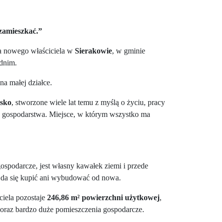
zamieszkać.”
na nowego właściciela w
Sierakowie
, w gminie
dnim.
na małej działce.
isko
, stworzone wiele lat temu z myślą o życiu, pracy
 gospodarstwa. Miejsce, w którym wszystko ma
gospodarcze, jest własny kawałek ziemi i przede
e da się kupić ani wybudować od nowa.
iela pozostaje
246,86 m² powierzchni użytkowej
,
 oraz bardzo duże pomieszczenia gospodarcze.