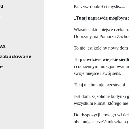
tu
Patrzysz dookoła i myślisz...
e
„Tutaj naprawdę mógłbym 
Właśnie takie miejsce czeka 
Dobrzany, na Pomorzu Zacho
WA
To nie jest kolejny nowy dom 
iezabudowane
To
prawdziwe wiejskie siedl
e
i codziennym funkcjonowaniu
swoje miejsce i swój sens.
Tutaj nie brakuje przestrzeni.
Jest dom, są solidne budynki 
wszystkim klimat, którego ni
Do dyspozycji nowego właścic
obejmującej część mieszkalną