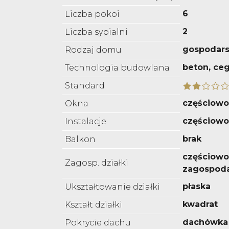
6
Liczba pokoi
2
Liczba sypialni
gospodar
Rodzaj domu
beton, ceg
Technologia budowlana
Standard
częściow
Okna
częściow
Instalacje
brak
Balkon
częściowo
Zagosp. działki
zagospod
płaska
Ukształtowanie działki
kwadrat
Kształt działki
dachówka
Pokrycie dachu