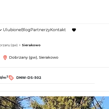
Ulubione
Blog
Partnerzy
Kontakt
favorite
rzany (gw)
Sierakowo
ż
Dobrzany (gw), Sierakowo
2
zł/m
DNW-DS-502