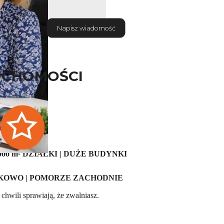
Napisz wiadomość
UCHOMOŚCI
 000 m² DZIAŁKI | DUŻE BUDYNKI
AKOWO | POMORZE ZACHODNIE
 chwili sprawiają, że zwalniasz.