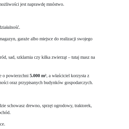
 możliwości jest naprawdę mnóstwo.
ziałalność.
agazyn, garaże albo miejsce do realizacji swojego
ród, sad, szklarnia czy kilka zwierząt – tutaj masz na
ce o powierzchni
5.000 m²
, a właściciel korzysta z
mości oraz przypisanych budynków gospodarczych.
dzie schowasz drewno, sprzęt ogrodowy, traktorek,
ochód.
ce.