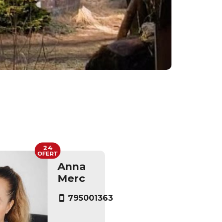
24
OFERT
Anna
Merc
795001363