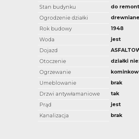
do remon
Stan budynku
drewnian
Ogrodzenie działki
1948
Rok budowy
jest
Woda
ASFALTO
Dojazd
działki n
Otoczenie
kominkow
Ogrzewanie
brak
Umeblowanie
tak
Drzwi antywłamaniowe
jest
Prąd
brak
Kanalizacja