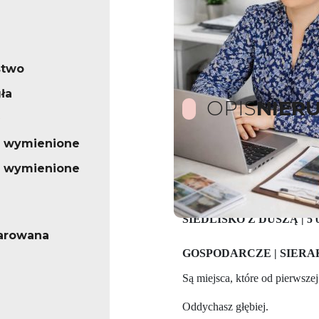
stwo
ła
OPIS
NIER
o wymienione
o wymienione
WYŁĄCZNIE U NAS!
SIEDLISKO Z DUSZĄ | 5
arowana
GOSPODARCZE | SIER
Są miejsca, które od pierwszej
Oddychasz głębiej.