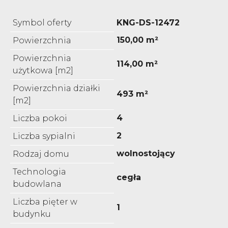
Symbol oferty
KNG-DS-12472
150,00 m²
Powierzchnia
Powierzchnia
114,00 m²
użytkowa [m2]
Powierzchnia działki
493 m²
[m2]
4
Liczba pokoi
2
Liczba sypialni
wolnostojący
Rodzaj domu
Technologia
cegła
budowlana
Liczba pięter w
1
budynku