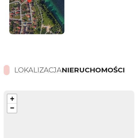
LOKALIZACJA
NIERUCHOMOŚCI
+
−