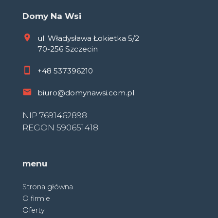
Domy Na Wsi
ul. Władysława Łokietka 5/2
70-256 Szczecin
+48
537396210
biuro@domynawsi.com.pl
NIP 7691462898
REGON 590651418
menu
Strona główna
O firmie
Oferty