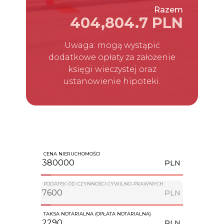
Razem
404,804.7 PLN
Uwaga: mogą wystąpić
dodatkowe opłaty za założenie
księgi wieczystej oraz
ustanowienie hipoteki.
CENA NIERUCHOMOŚCI
PLN
PODATEK OD CZYNNOŚCI CYWILNO-PRAWNYCH
PLN
TAKSA NOTARIALNA (OPŁATA NOTARIALNA)
PLN