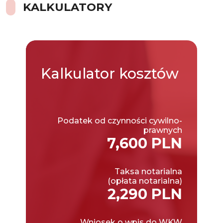
KALKULATORY
Kalkulator
kosztów
Podatek od czynności cywilno-
prawnych
7,600 PLN
Taksa notarialna
(opłata notarialna)
2,290 PLN
Wniosek o wpis do WKW