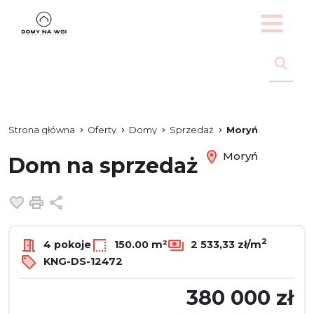
Strona główna
Oferty
Domy
Sprzedaż
Moryń
Moryń
Dom na sprzedaż
Dodaj do ulubionych
Drukuj
Udostępnij
2
4 pokoje
150.00 m²
2 533,33 zł/m
KNG-DS-12472
380 000 zł