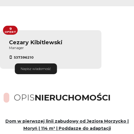
9
OFERT
Cezary Kibitlewski
Manager
537396210
Napisz wiadomość
OPIS
NIERUCHOMOŚCI
Dom w pierwszej linii zabudowy od Jeziora Morzycko |
Moryń | 114 m² | Poddasze do adaptacji